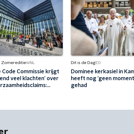
- Zomereditie
Dit is de Dag
WNL
EO
 Code Commissie krijgt
Dominee kerkasiel in Ka
end veel klachten' over
heeft nog 'geen moment'
urzaamheidsclaims:
gehad
 één keer per jaar met
dstof'
er