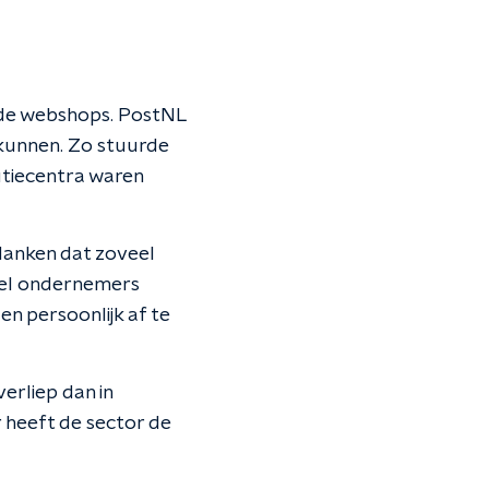
 de webshops. PostNL
kunnen. Zo stuurde
utiecentra waren
 danken dat zoveel
eel ondernemers
en persoonlijk af te
erliep dan in
 heeft de sector de