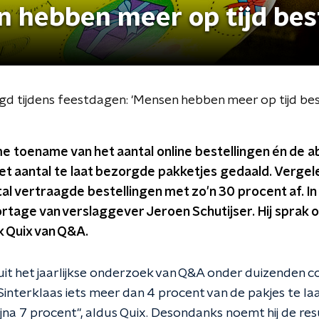
n hebben meer op tijd bes
gd tijdens feestdagen: 'Mensen hebben meer op tijd bes
 toename van het aantal online bestellingen én de a
 het aantal te laat bezorgde pakketjes gedaald. Verg
l vertraagde bestellingen met zo'n 30 procent af. In
rtage van verslaggever Jeroen Schutijser. Hij sprak
 Quix van Q&A.
t uit het jaarlijkse onderzoek van Q&A onder duizenden
t Sinterklaas iets meer dan 4 procent van de pakjes te l
ijna 7 procent", aldus Quix. Desondanks noemt hij de re