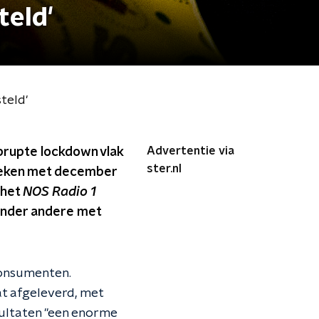
teld'
teld'
Advertentie via
brupte lockdown vlak
ster.nl
eleken met december
 het
NOS Radio 1
 onder andere met
 consumenten.
aat afgeleverd, met
sultaten "een enorme