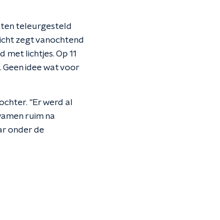
ten teleurgesteld
richt zegt vanochtend
met lichtjes. Op 11
 Geen idee wat voor
chter. "Er werd al
kwamen ruim na
ar onder de