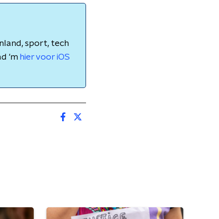
nland, sport, tech
ad 'm
hier voor iOS