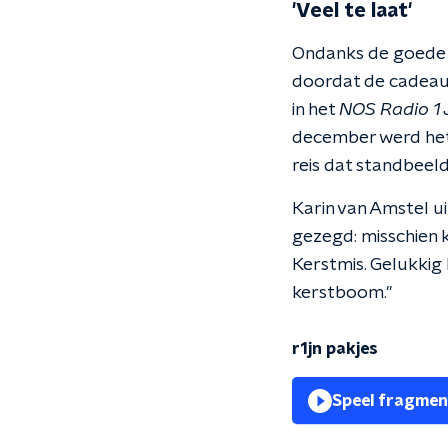
'Veel te laat'
Ondanks de goede 
doordat de cadeaut
in het
NOS Radio 1 
december werd het
reis dat standbeeld
Karin van Amstel u
gezegd: misschien 
Kerstmis. Gelukkig
kerstboom."
r1jn pakjes
Speel fragmen