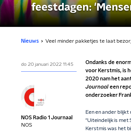
feestdagen: 'Mense
Nieuws
Veel minder pakketjes te laat bezor
Ondanks de enorme
do 20 januari 2022
11:45
voor Kerstmis, is
2020 nam het aanta
Journaal
een repo
onderzoeker Frank
Een en ander blijk
NOS Radio 1 Journaal
"Uiteindelijk is me
NOS
Kerstmis was het b