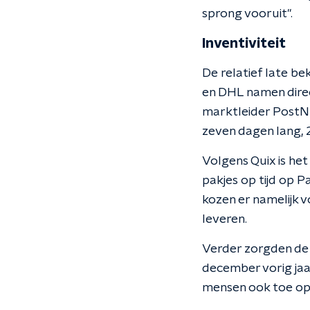
sprong vooruit".
Inventiviteit
De relatief late b
en DHL namen dire
marktleider PostNL
zeven dagen lang, 
Volgens Quix is he
pakjes op tijd op
kozen er namelijk v
leveren.
Verder zorgden de 
december vorig jaa
mensen ook toe op