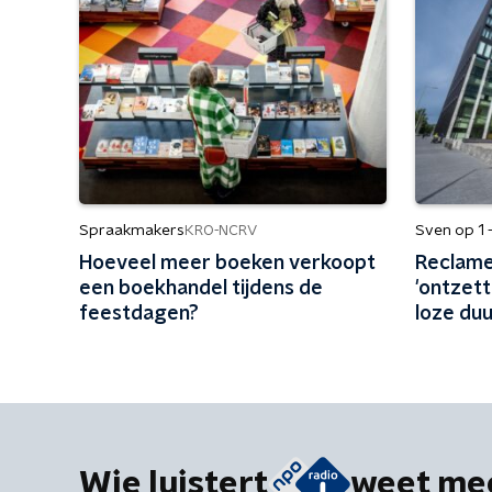
Spraakmakers
Sven op 1 
KRO-NCRV
Hoeveel meer boeken verkoopt
Reclame
een boekhandel tijdens de
'ontzett
feestdagen?
loze du
'Vliegen
biobran
Wie luistert
weet me