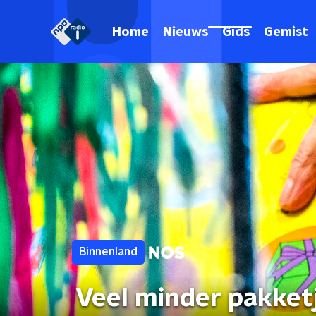
Home
Nieuws
Gids
Gemist
Binnenland
Veel minder pakketj