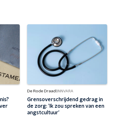
De Rode Draad
BNNVARA
nis?
Grensoverschrijdend gedrag in
over
de zorg: 'Ik zou spreken van een
angstcultuur'