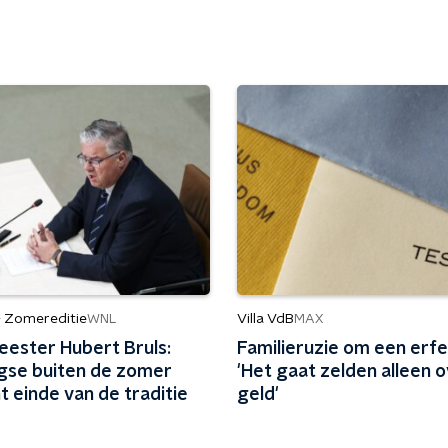
- Zomereditie
Villa VdB
WNL
MAX
ester Hubert Bruls:
Familieruzie om een erfe
gse buiten de zomer
'Het gaat zelden alleen 
 einde van de traditie
geld'