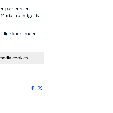
en passeren en
Maria krachtiger is
uidige koers meer
media cookies.