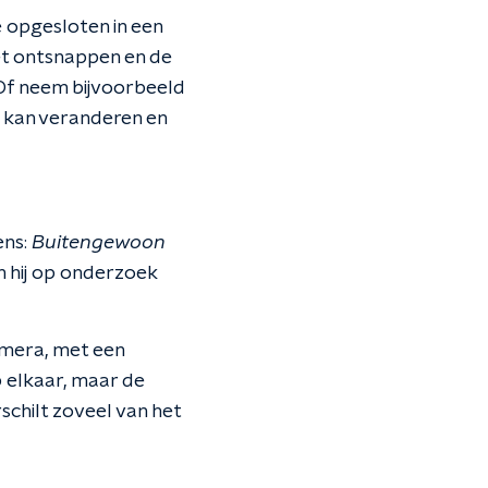
e opgesloten in een
het ontsnappen en de
 Of neem bijvoorbeeld
ur kan veranderen en
ns:
Buitengewoon
n hij op onderzoek
amera, met een
p elkaar, maar de
rschilt zoveel van het