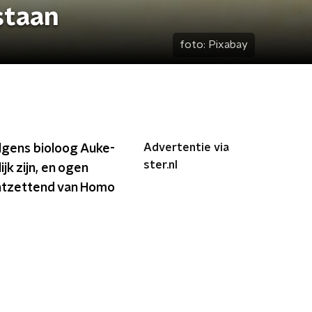
staan
foto:
Pixabay
Advertentie via
olgens bioloog Auke-
ster.nl
jk zijn, en ogen
 ontzettend van Homo