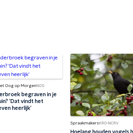
et Oog op Morgen
NOS
erbroek begraven in je
in? 'Dat vindt het
ven heerlijk'
Spraakmakers
KRO-NCRV
Hoelang houden vogels 