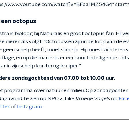
ps://www.youtube.com/watch?v=BFda1MZ54G4" start="
n een octopus
ra is bioloog bij Naturalis en groot octopus fan. Hij ve
eze dieren als volgt: "Octopussen zijn in de loop van de e
e geen schelp heeft, moet slim zijn. Hij moest zich leren 
age, en op die manier is er een soort intelligentie ont
ar in zijn schelp kon terug kruipen."
edere zondagochtend van 07.00 tot 10.00 uur.
ét programma over natuur en milieu. Op zondagochtend
jdagavond te zien op NPO 2. Like
Vroege Vogels
op
Fac
tter
of
Instagram
.