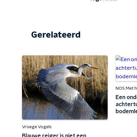
Gerelateerd
NOS Met h
Een ond
achtertu
bodemle
Vroege Vogels
Blauwe reiger is niet een