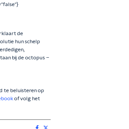
false"}
rklaart de
volutie hun schelp
verdedigen,
staan bij de octopus –
 te beluisteren op
ebook
of volg het