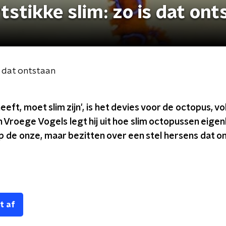
tstikke slim: zo is dat ont
s dat ontstaan
eeft, moet slim zijn', is het devies voor de octopus, v
n Vroege Vogels legt hij uit hoe slim octopussen eigenli
op de onze, maar bezitten over een stel hersens dat
t af