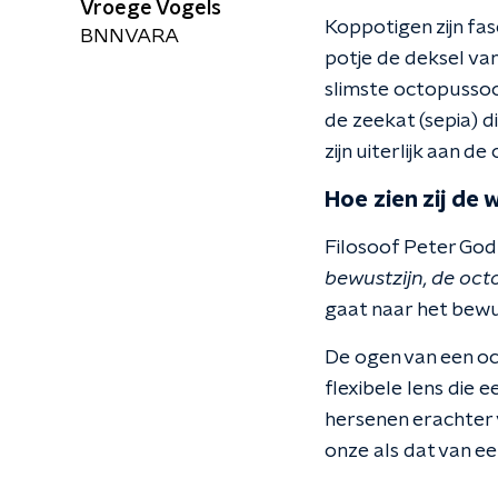
Vroege Vogels
Koppotigen zijn fas
BNNVARA
potje de deksel van
slimste octopussoo
de zeekat (sepia) d
zijn uiterlijk aan 
Hoe zien zij de 
Filosoof Peter God
bewustzijn, de octo
gaat naar het bewus
De ogen van een oc
flexibele lens die 
hersenen erachter v
onze als dat van e