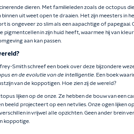
cinerende dieren. Met familieleden zoals de octopus di
 binnen uit weet open te draaien. Het zijn meesters in 
rt is ongeveer zo slim als een aapachtige of papegaai.
ie pigmentcellen in zijn huid heeft, waarmee hij van kle
de omgeving aan kan passen.
wereld?
frey-Smith schreef een boek over deze bijzondere weze
pus en de evolutie van de intelligentie
. Een boek waari
tzijn van de koppotigen. Hoe zien zij de wereld?
topus lijken op de onze. Ze hebben de bouw van een c
een beeld projecteert op een netvlies. Onze ogen lijken o
erschillen in vrijwel alle opzichten. Geen ander brein ve
en koppotige.