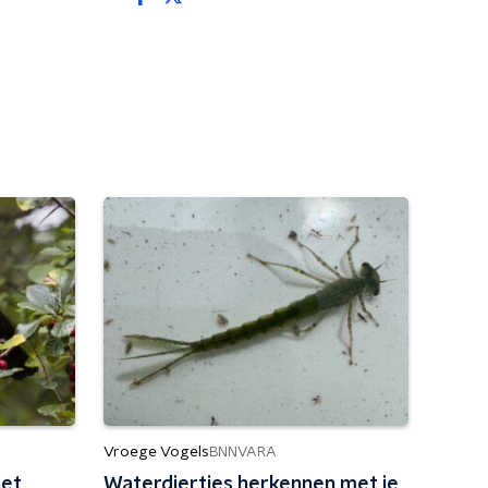
Vroege Vogels
BNNVARA
het
Waterdiertjes herkennen met je