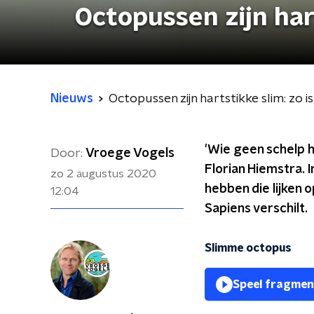
Octopussen zijn har
Nieuws
Octopussen zijn hartstikke slim: zo i
'Wie geen schelp h
Door:
Vroege Vogels
Florian Hiemstra. I
zo 2 augustus 2020
hebben die lijken 
12:04
Sapiens verschilt.
Slimme octopus
Speel fragmen