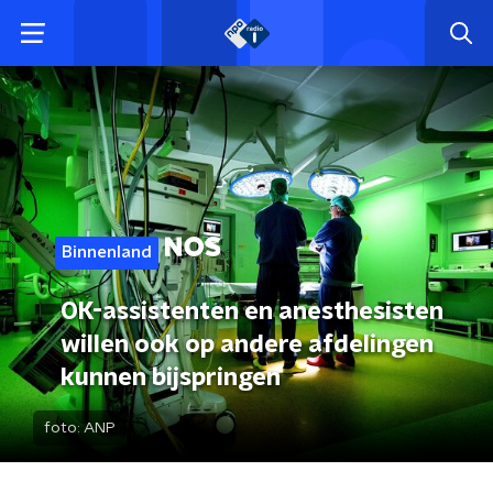
Binnenland
OK-assistenten en anesthesisten
willen ook op andere afdelingen
kunnen bijspringen
foto:
ANP