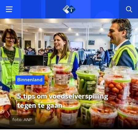
Binnenland
5 tips om voedselverspilling
tegen te gaan
foto:
ANP