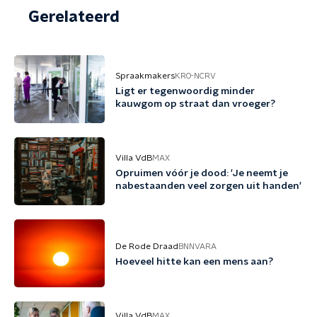
Gerelateerd
Spraakmakers
KRO-NCRV
Ligt er tegenwoordig minder
kauwgom op straat dan vroeger?
Villa VdB
MAX
Opruimen vóór je dood: 'Je neemt je
nabestaanden veel zorgen uit handen'
De Rode Draad
BNNVARA
Hoeveel hitte kan een mens aan?
Villa VdB
MAX