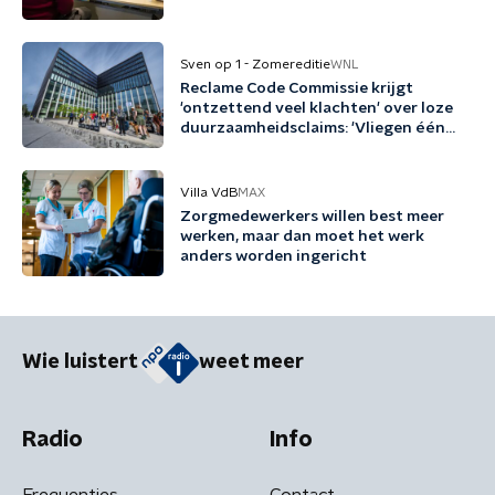
Sven op 1 - Zomereditie
WNL
Reclame Code Commissie krijgt
'ontzettend veel klachten' over loze
duurzaamheidsclaims: 'Vliegen één
keer per jaar met biobrandstof'
Villa VdB
MAX
Zorgmedewerkers willen best meer
werken, maar dan moet het werk
anders worden ingericht
Wie luistert
weet meer
Radio
Info
Frequenties
Contact