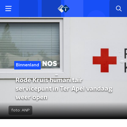
Binnenland
Rode Kruis humanitair
servicepunt in Ter Apel vandaag
weer open
foto:
ANP