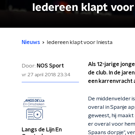
Iedereen klapt voor
Nieuws
Iedereen klapt voor Iniesta
Als 12-jarige jonge
Door:
NOS Sport
de club. In de jar
vr 27 april 2018
23:34
een karrenvracht aa
De middenvelder is g
overal in Spanje a
geweest, hij maakt
er overal voor hem 
Langs de Lijn En
Spaans dorpje", ve