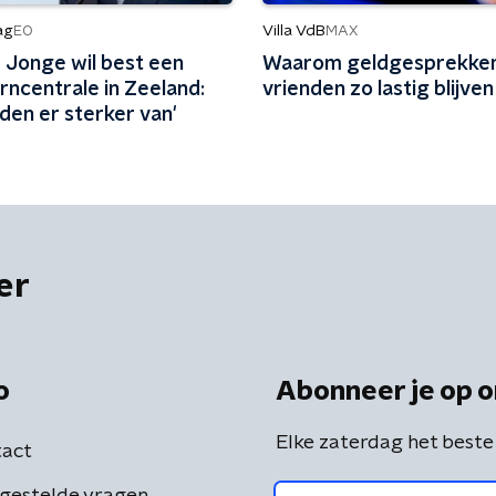
ag
Villa VdB
EO
MAX
 Jonge wil best een
Waarom geldgesprekke
rncentrale in Zeeland:
vrienden zo lastig blijven
den er sterker van'
er
o
Abonneer je op o
Elke zaterdag het beste
act