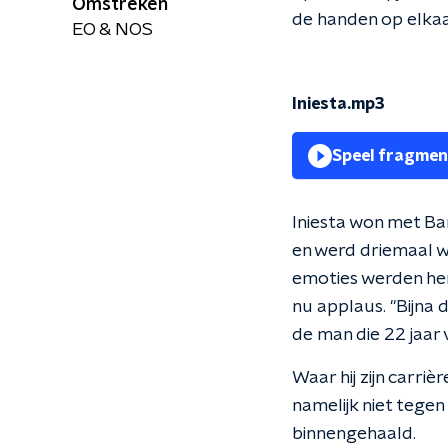
Omstreken
de handen op elkaar 
EO & NOS
Iniesta.mp3
Speel fragmen
Iniesta won met Ba
en werd driemaal w
emoties werden hem 
nu applaus. "Bijna d
de man die 22 jaar 
Waar hij zijn carriè
namelijk niet tegen
binnengehaald.