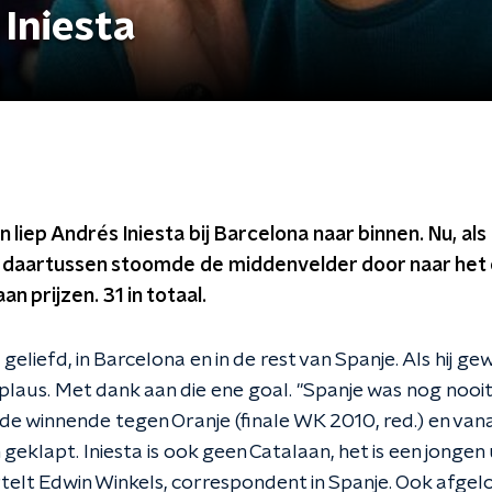
 Iniesta
n liep Andrés Iniesta bij Barcelona naar binnen. Nu, als 
en daartussen stoomde de middenvelder door naar het 
n prijzen. 31 in totaal.
eliefd, in Barcelona en in de rest van Spanje. Als hij gew
pplaus. Met dank aan die ene goal. "Spanje was nog noo
 de winnende tegen Oranje (finale WK 2010, red.) en v
geklapt. Iniesta is ook geen Catalaan, het is een jongen 
rtelt Edwin Winkels, correspondent in Spanje. Ook afg