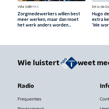
Villa VdB
Dit is de D
MAX
Zorgmedewerkers willen best
Hugo de
meer werken, maar dan moet
extra ke
het werk anders worden
'We wor
ingericht
Wie luistert
weet me
Radio
Inf
Frequenties
Cont