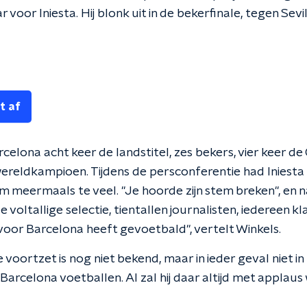
voor Iniesta. Hij blonk uit in de bekerfinale, tegen Sevil
t af
rcelona acht keer de landstitel, zes bekers, vier keer 
ereldkampioen. Tijdens de persconferentie had Iniesta h
meermaals te veel. "Je hoorde zijn stem breken", en na
e voltallige selectie, tientallen journalisten, iedereen 
voor Barcelona heeft gevoetbald", vertelt Winkels.
re voortzet is nog niet bekend, maar in ieder geval niet in
 Barcelona voetballen. Al zal hij daar altijd met applau