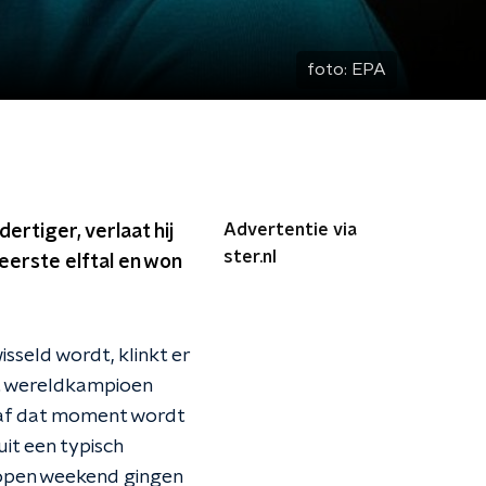
foto:
EPA
Advertentie via
dertiger, verlaat hij
ster.nl
eerste elftal en won
isseld wordt, klinkt er
it wereldkampioen
anaf dat moment wordt
uit een typisch
elopen weekend gingen