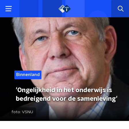
Binnenland
'Ongelijkheid in het onderwijs is
bedreigend voor de samenleving'
foto:
VSNU