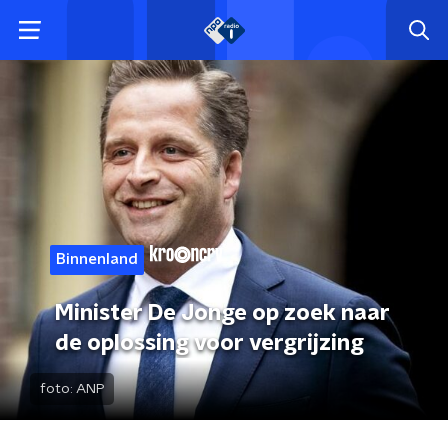
Binnenland
Minister De Jonge op zoek naar
de oplossing voor vergrijzing
foto:
ANP