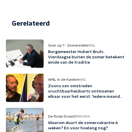
Gerelateerd
Sven op 1 - Zomereditie
WNL
Burgemeester Hubert Bruls:
Vierdaagse buiten de zomer betekent
einde van de traditie
WNL In de Kantine
WNL
Zoons van omstreden
vruchtbaarheidsarts ontmoeten
elkaar voor het eerst: 'Iedere maand
familie erbij'
De Rode Draad
BNNVARA
Waarom duurt de zomervakantie 6
weken? En voor hoelang nog?