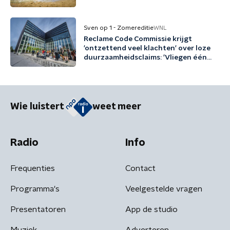
Sven op 1 - Zomereditie
WNL
Reclame Code Commissie krijgt
'ontzettend veel klachten' over loze
duurzaamheidsclaims: 'Vliegen één
keer per jaar met biobrandstof'
Wie luistert
weet meer
Radio
Info
Frequenties
Contact
Programma's
Veelgestelde vragen
Presentatoren
App de studio
Muziek
Adverteren