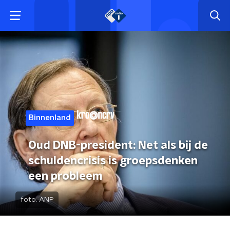
Binnenland
Oud DNB-president: Net als bij de
schuldencrisis is groepsdenken
een probleem
foto:
ANP