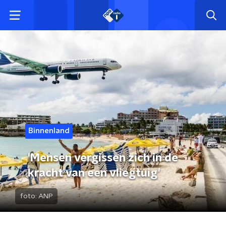
Binnenland
'Mensen vergissen zich in de
kracht van een vliegtuig'
foto:
ANP