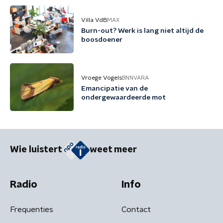
Villa VdB
MAX
Burn-out? Werk is lang niet altijd de
boosdoener
Vroege Vogels
BNNVARA
Emancipatie van de
ondergewaardeerde mot
Wie luistert
weet meer
Radio
Info
Frequenties
Contact