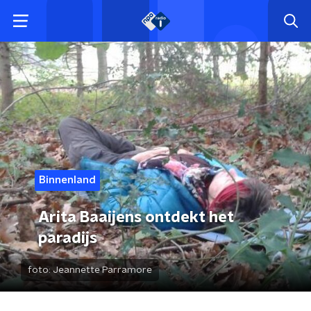
Binnenland
Arita Baaijens ontdekt het
paradijs
foto:
Jeannette Parramore