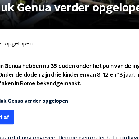
luk Genua verder opgelop
er opgelopen
n Genua hebben nu 35 doden onder het puin van de i
der de doden zijn drie kinderen van 8, 12 en 13 jaar, 
 Zaken in Rome bekendgemaakt.
luk Genua verder opgelopen
t af
gaan dat nog ongeveer tien mensen onder het puin ligg