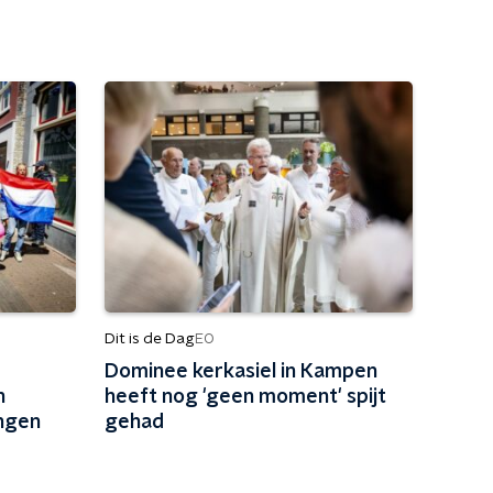
Dit is de Dag
EO
Dominee kerkasiel in Kampen
n
heeft nog 'geen moment' spijt
angen
gehad