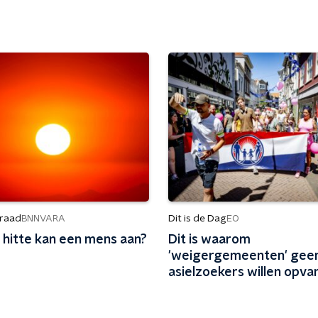
raad
Dit is de Dag
BNNVARA
EO
 hitte kan een mens aan?
Dit is waarom
'weigergemeenten' gee
asielzoekers willen opv