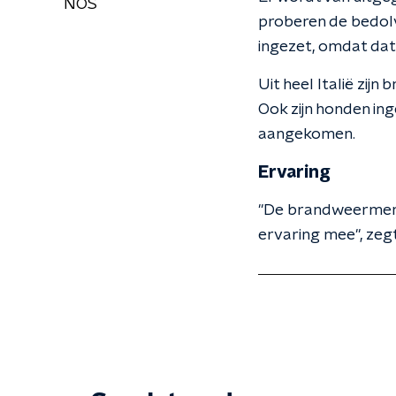
NOS
proberen de bedolv
ingezet, omdat dat 
Uit heel Italië zi
Ook zijn honden ing
aangekomen.
Ervaring
"De brandweermense
ervaring mee", zegt