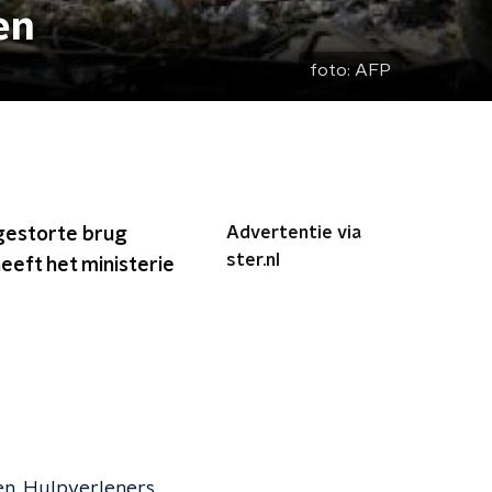
en
foto:
AFP
Advertentie via
ngestorte brug
ster.nl
heeft het ministerie
en. Hulpverleners