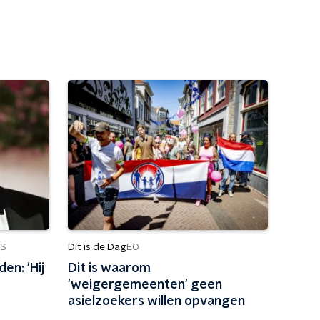
Dit is de Dag
S
EO
en: 'Hij
Dit is waarom
'weigergemeenten' geen
asielzoekers willen opvangen