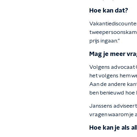
Hoe kan dat?
Vakantiediscounter
tweepersoonskamer v
prijs ingaan."
Mag je meer vra
Volgens advocaat 
het volgens hem wel
Aan de andere kant 
ben benieuwd hoe h
Janssens adviseert 
vragen waarom je al
Hoe kan je als a