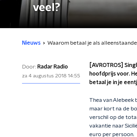
veel?
Nieuws
Waarom betaal je als alleenstaande 
[AVROTROS] Single
Door:
Radar Radio
hoofdprijs voor. H
za 4 augustus 2018
14:55
betaal je in je ee
Thea van Alebeek b
maar kort na de bo
verschil op de tot
vakantie naar Sici
euro per persoon.