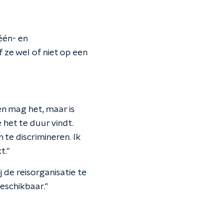
één- en
f ze wel of niet op een
n mag het, maar is
 het te duur vindt.
te discrimineren. Ik
t."
 de reisorganisatie te
beschikbaar."