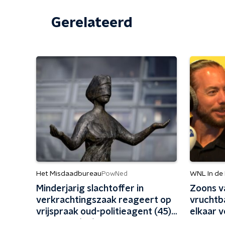
Gerelateerd
Het Misdaadbureau
WNL In de
PowNed
Minderjarig slachtoffer in
Zoons v
verkrachtingszaak reageert op
vruchtb
vrijspraak oud-politieagent (45)
elkaar v
en vriend (48)
maand fa