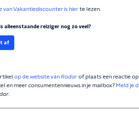
e van Vakantiediscounter is hier
te lezen.
s alleenstaande reiziger nog zo veel?
t af
rtikel
op de website van
Radar
of plaats een reactie o
tikel en meer consumentennieuws in je mailbox?
Meld je 
dar
.