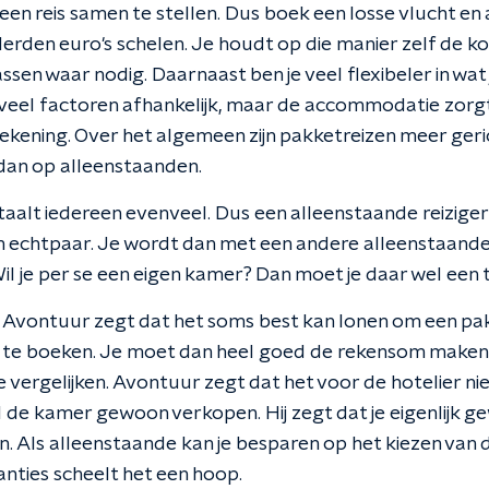
en reis samen te stellen. Dus boek een losse vlucht e
rden euro's schelen. Je houdt op die manier zelf de kost
sen waar nodig. Daarnaast ben je veel flexibeler in wat 
n veel factoren afhankelijk, maar de accommodatie zorgt
ekening. Over het algemeen zijn pakketreizen meer geric
dan op alleenstaanden.
taalt iedereen evenveel. Dus een alleenstaande reiziger
n echtpaar. Je wordt dan met een andere alleenstaande 
il je per se een eigen kamer? Dan moet je daar wel een 
s Avontuur zegt dat het soms best kan lonen om een pak
os te boeken. Je moet dan heel goed de rekensom maken d
 vergelijken. Avontuur zegt dat het voor de hotelier nie
il de kamer gewoon verkopen. Hij zegt dat je eigenlijk g
n. Als alleenstaande kan je besparen op het kiezen van d
ties scheelt het een hoop.