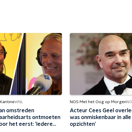
 Kantine
NOS Met het Oog op Morgen
WNL
NO
an omstreden
Acteur Cees Geel overled
aarheidsarts ontmoeten
was onmiskenbaar in alle
oor het eerst: 'Iedere
opzichten'
milie erbij'