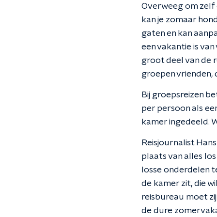
Overweeg om zelf e
kan je zomaar honde
gaten en kan aanpas
een vakantie is va
groot deel van de r
groepen vrienden, 
Bij groepsreizen be
per persoon als ee
kamer ingedeeld. W
Reisjournalist Han
plaats van alles l
losse onderdelen te
de kamer zit, die w
reisbureau moet zij
de dure zomervakan