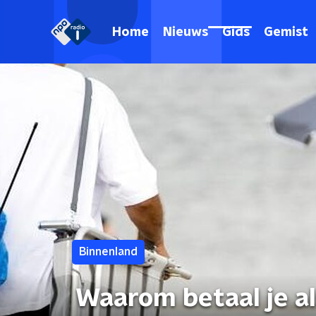
Home
Nieuws
Gids
Gemist
Binnenland
Waarom betaal je al