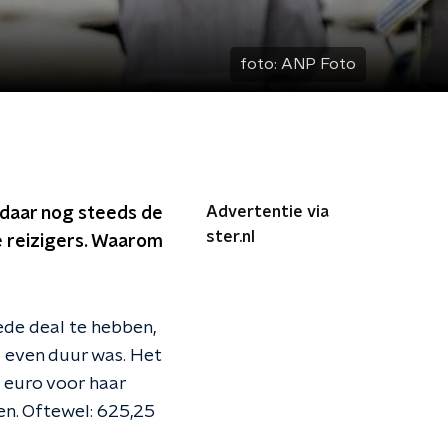
foto:
ANP Foto
Advertentie via
 daar nog steeds de
ster.nl
de reizigers. Waarom
ede deal te hebben,
a even duur was. Het
9 euro voor haar
en. Oftewel: 625,25