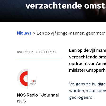
verzachtende omst
Nieuws
Een op vijf jonge mannen: geen 'nee
Een op de vijf mann
ma 29 juni 2020
07:32
verzachtende omsta
opdracht van Amnes
minister Grapperh
Volgens de huidige
worden, maar soms i
NOS Radio 1 Journaal
gedrogeerd.
NOS