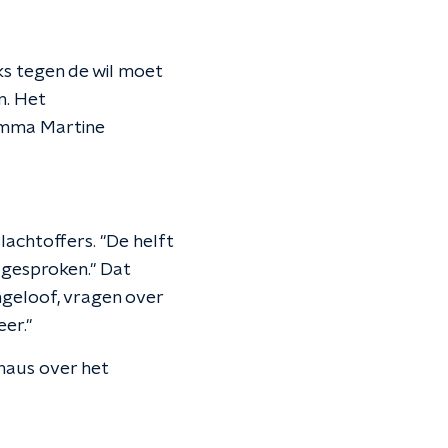
s tegen de wil moet
n. Het
amma Martine
achtoffers. "De helft
 gesproken." Dat
ngeloof, vragen over
er."
haus over het