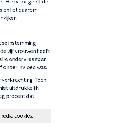
en. Hiervoor geldt de
s en liet daarom
kijken.
jdse instemming
de vijf vrouwen heeft
 alle ondervraagden
f onder invloed was.
 verkrachting. Toch
iet uitdrukkelijk
ig procent dat.
media cookies.