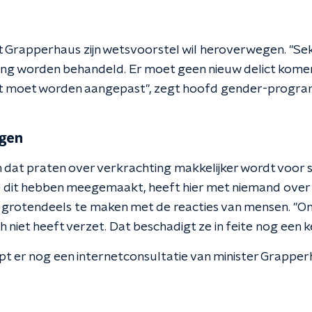
Grapperhaus zijn wetsvoorstel wil heroverwegen. "Sek
hting worden behandeld. Er moet geen nieuw delict kome
ct moet worden aangepast", zegt hoofd gender-progr
agen
at praten over verkrachting makkelijker wordt voor sl
 dit hebben meegemaakt, heeft hier met niemand over
 grotendeels te maken met de reacties van mensen. "O
niet heeft verzet. Dat beschadigt ze in feite nog een ke
t er nog een internetconsultatie van minister Grapper