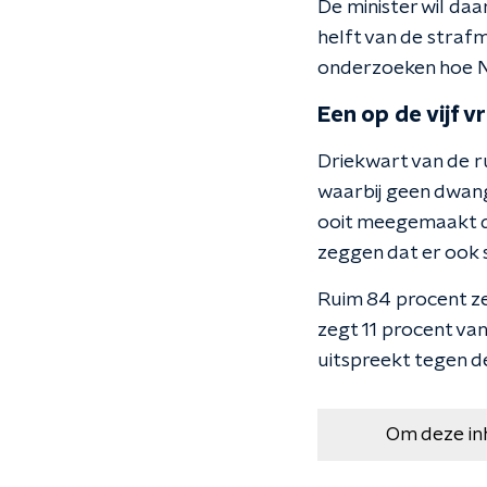
De minister wil daa
helft van de straf
onderzoeken hoe N
Een op de vijf 
Driekwart van de r
waarbij geen dwang
ooit meegemaakt d
zeggen dat er ook s
Ruim 84 procent ze
zegt 11 procent van
uitspreekt tegen de
Om deze in