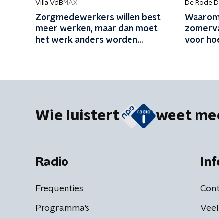
Villa VdB
De Rode D
MAX
Zorgmedewerkers willen best
Waarom 
meer werken, maar dan moet
zomerva
het werk anders worden
voor ho
ingericht
Wie luistert
weet me
Radio
Inf
Frequenties
Cont
Programma's
Veel