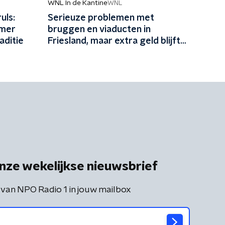
WNL In de Kantine
WNL
uls:
Serieuze problemen met
omer
bruggen en viaducten in
aditie
Friesland, maar extra geld blijft
vermoedelijk uit: 'In Friesland
kunnen we niet nog een jaartje
wachten'
nze wekelijkse nieuwsbrief
 van NPO Radio 1 in jouw mailbox