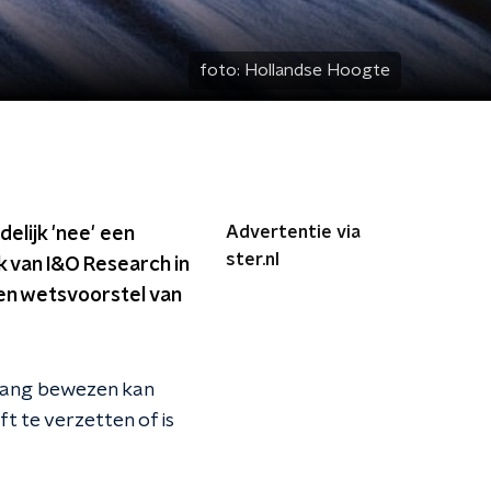
foto:
Hollandse Hoogte
Advertentie via
elijk 'nee' een
ster.nl
 van I&O Research in
een wetsvoorstel van
dwang bewezen kan
ft te verzetten of is