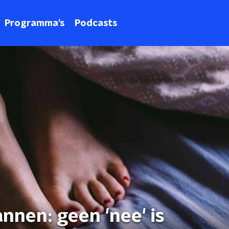
Programma's
Podcasts
nnen: geen 'nee' is