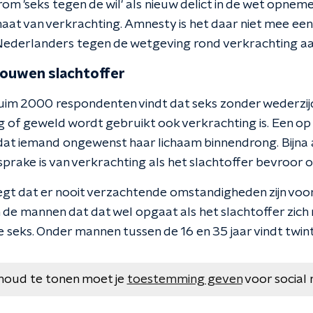
rom 'seks tegen de wil' als nieuw delict in de wet opnem
maat van verkrachting. Amnesty is het daar niet mee een
ederlanders tegen de wetgeving rond verkrachting aan
vrouwen slachtoffer
uim 2000 respondenten vindt dat seks zonder wederzi
 of geweld wordt gebruikt ook verkrachting is. Een op 
at iemand ongewenst haar lichaam binnendrong. Bijna
prake is van verkrachting als het slachtoffer bevroor o
gt dat er nooit verzachtende omstandigheden zijn voor
 de mannen dat dat wel opgaat als het slachtoffer zich n
 seks. Onder mannen tussen de 16 en 35 jaar vindt twint
houd te tonen moet je
toestemming geven
voor social 