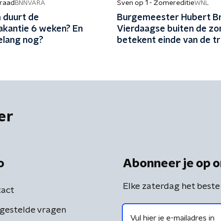
raad
Sven op 1 - Zomereditie
BNNVARA
WNL
duurt de
Burgemeester Hubert Br
kantie 6 weken? En
Vierdaagse buiten de z
elang nog?
betekent einde van de tr
er
o
Abonneer je op o
Elke zaterdag het beste
act
gestelde vragen