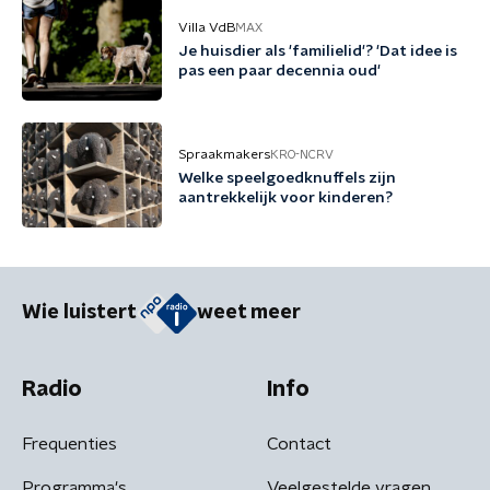
Villa VdB
MAX
Je huisdier als 'familielid'? 'Dat idee is
pas een paar decennia oud'
Spraakmakers
KRO-NCRV
Welke speelgoedknuffels zijn
aantrekkelijk voor kinderen?
Wie luistert
weet meer
Radio
Info
Frequenties
Contact
Programma's
Veelgestelde vragen