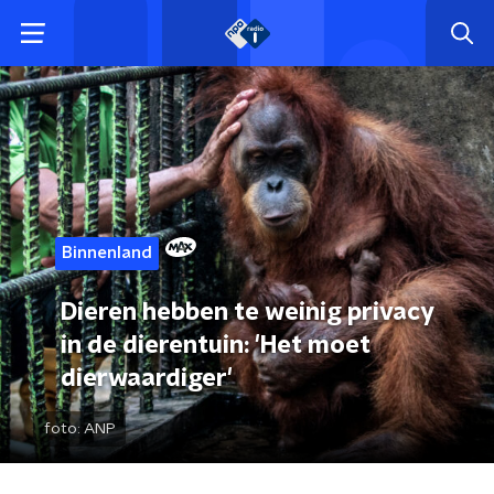
Binnenland
Dieren hebben te weinig privacy
in de dierentuin: 'Het moet
dierwaardiger'
foto:
ANP