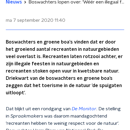
Nieuws
Boswachters lopen over: 'Wéér een illegaal feest met 50 man'
ma 7 september 2020
11:40
Boswachters en groene boa's vinden dat er door
het groeiend aantal recreanten in natuurgebieden
veel overlast is. Recreanten laten rotzooi achter, er
zijn illegale feesten in natuurgebieden en
recreanten stoken open vuur in kwetsbare natuur.
Driekwart van de boswachters en groene boa’s
zeggen dat het toerisme in de natuur 'de spuigaten
uitloopt'.
Dat blijkt uit een rondgang van
De Monitor
. De stelling
in
Spraakmakers
was daarom maandagochtend
'r
ecreanten hebben te weinig respect voor de natuur'.