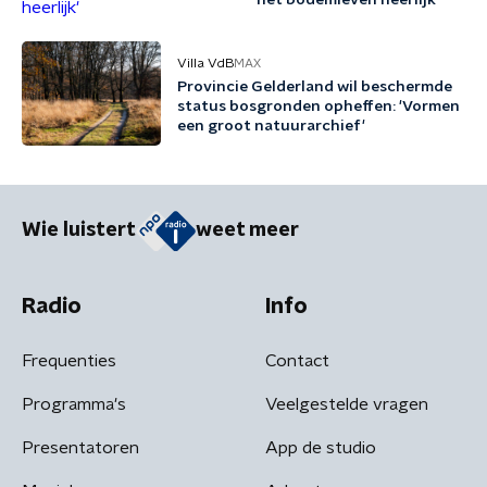
het bodemleven heerlijk'
Villa VdB
MAX
Provincie Gelderland wil beschermde
status bosgronden opheffen: 'Vormen
een groot natuurarchief'
Wie luistert
weet meer
Radio
Info
Frequenties
Contact
Programma's
Veelgestelde vragen
Presentatoren
App de studio