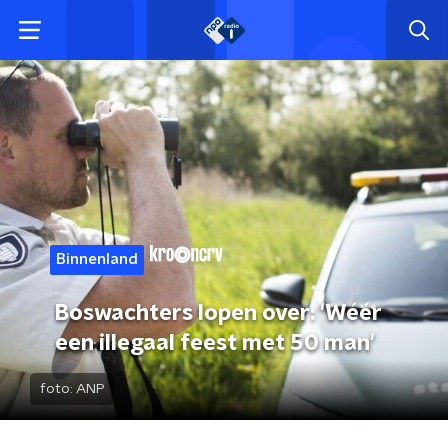
Binnenland
Boswachters lopen over: 'Wéér
een illegaal feest met 50 man'
foto:
ANP