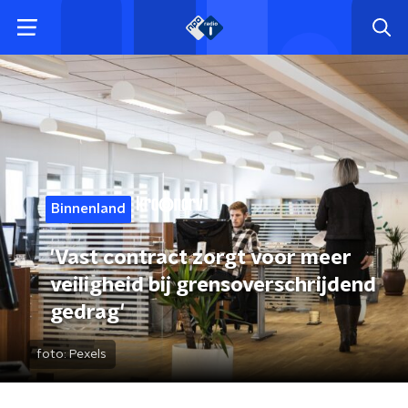
Binnenland
'Vast contract zorgt voor meer
veiligheid bij grensoverschrijdend
gedrag'
foto:
Pexels