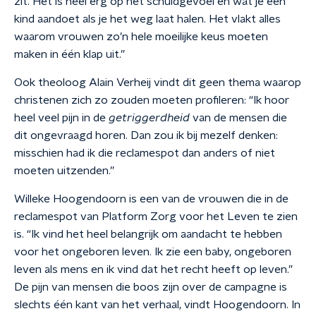
zit. Het is heel erg op het schuldgevoel en wat je een
kind aandoet als je het weg laat halen. Het vlakt alles
waarom vrouwen zo’n hele moeilijke keus moeten
maken in één klap uit.”
Ook theoloog Alain Verheij vindt dit geen thema waarop
christenen zich zo zouden moeten profileren: “Ik hoor
heel veel pijn in de
getriggerdheid
van de mensen die
dit ongevraagd horen. Dan zou ik bij mezelf denken:
misschien had ik die reclamespot dan anders of niet
moeten uitzenden.”
Willeke Hoogendoorn is een van de vrouwen die in de
reclamespot van Platform Zorg voor het Leven te zien
is. “Ik vind het heel belangrijk om aandacht te hebben
voor het ongeboren leven. Ik zie een baby, ongeboren
leven als mens en ik vind dat het recht heeft op leven.”
De pijn van mensen die boos zijn over de campagne is
slechts één kant van het verhaal, vindt Hoogendoorn. In