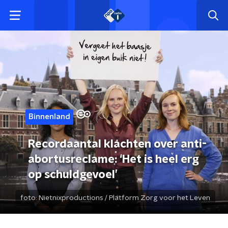
Binnenland
Recordaantal klachten over anti-
abortusreclame: ‘Het is heel erg
op schuldgevoel’
foto:
Nietnixproductions / Platform Zorg voor het Leven