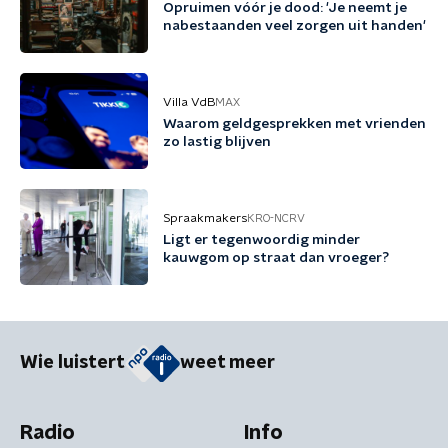
Opruimen vóór je dood: 'Je neemt je
nabestaanden veel zorgen uit handen'
Villa VdB
MAX
Waarom geldgesprekken met vrienden
zo lastig blijven
Spraakmakers
KRO-NCRV
Ligt er tegenwoordig minder
kauwgom op straat dan vroeger?
Wie luistert
weet meer
Radio
Info