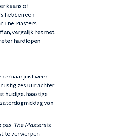
erikaans of
rs hebben een
ar The Masters.
fen, vergelijk het met
 meter hardlopen
en ernaar juist weer
lt) rustig zes uur achter
het huidige, haastige
p zaterdagmiddag van
e pas:
The Masters
is
best te verwerpen