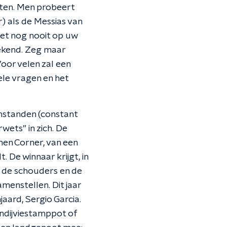
ten.
Men probeert
r) als de Messias van
het nog nooit op uw
ekend.
Zeg maar
oor velen zal een
ele vragen en het
enstanden (constant
wets” in zich. De
men Corner, van een
. De winnaar krijgt, in
m de schouders en de
samenstellen.
Dit jaar
jaard, Sergio Garcia.
ndijviestamppot of