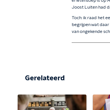
erwtensoep is op A
Joost Luiten had da
Toch: ik raad het e
begrijpen wat daar
van ongekende sch
Gerelateerd