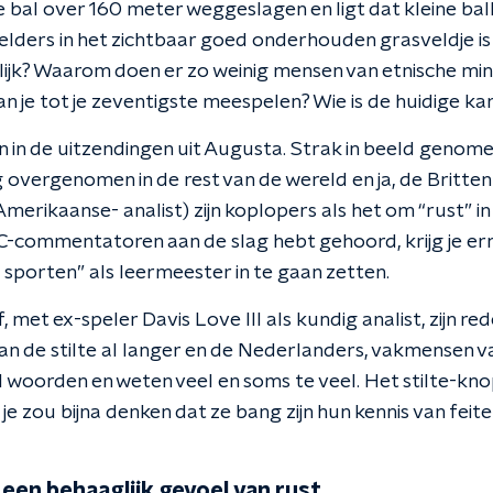
 bal over 160 meter weggeslagen en ligt dat kleine bal
e elders in het zichtbaar goed onderhouden grasveldje i
ilijk? Waarom doen er zo weinig mensen van etnische mi
 Kan je tot je zeventigste meespelen? Wie is de huidige
en in de uitzendingen uit Augusta. Strak in beeld genom
overgenomen in de rest van de wereld en ja, de Britten
Amerikaanse- analist) zijn koplopers als het om “rust”
BC-commentatoren aan de slag hebt gehoord, krijg je ern
 sporten” als leermeester in te gaan zetten.
met ex-speler Davis Love III als kundig analist, zijn rede
an de stilte al langer en de Nederlanders, vakmensen v
 woorden en weten veel en soms te veel. Het stilte-knop
je zou bijna denken dat ze bang zijn hun kennis van feite
: een behaaglijk gevoel van rust