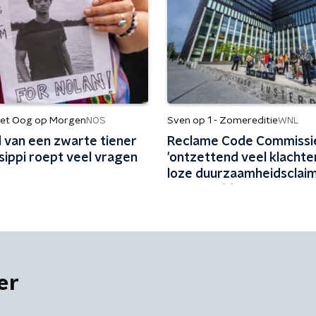
et Oog op Morgen
Sven op 1 - Zomereditie
NOS
WNL
 van een zwarte tiener
Reclame Code Commissie
ssippi roept veel vragen
'ontzettend veel klachte
loze duurzaamheidsclaim
'Vliegen één keer per ja
biobrandstof'
er