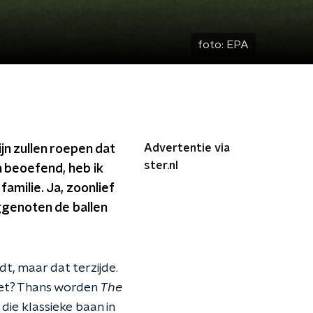
foto:
EPA
Advertentie via
n zullen roepen dat
ster.nl
en beoefend, heb ik
familie. Ja, zoonlief
ggenoten de ballen
dt, maar dat terzijde.
iet? Thans worden
The
 die klassieke baan in