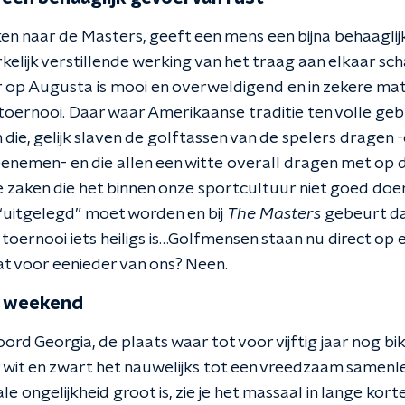
ijken naar de Masters, geeft een mens een bijna behaaglij
kelijk verstillende werking van het traag aan elkaar sc
 op Augusta is mooi en overweldigend en in zekere mat
 toernooi.
Daar waar Amerikaanse traditie ten volle geb
die, gelijk slaven de golftassen van de spelers dragen -
nemen- en die allen een witte overall dragen met op 
ne zaken die het binnen onze sportcultuur niet goed doen
 “uitgelegd” moet worden en bij
The Masters
gebeurt dat
toernooi iets heiligs is…
Golfmensen staan nu direct op e
at voor eenieder van ons?
Neen.
t weekend
oord Georgia, de plaats waar tot voor vijftig jaar nog b
wit en zwart het nauwelijks tot een vreedzaam samen
le ongelijkheid groot is, zie je het massaal in lange ko