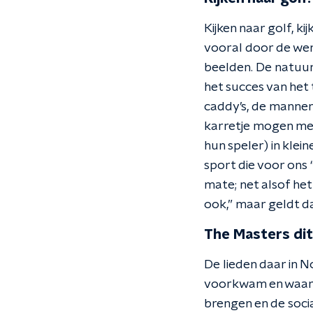
Kijken naar golf, k
vooral door de wer
beelden. De natuur
het succes van het
caddy’s, de mannen 
karretje mogen mee
hun speler) in klei
sport die voor ons
mate; net alsof het 
ook,” maar geldt d
The Masters di
De lieden daar in N
voorkwam en waar 
brengen en de socia