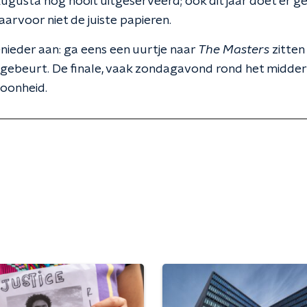
ugusta nog nooit uitgeserveerd; ook dit jaar doet er 
arvoor niet de juiste papieren.
enieder aan: ga eens een uurtje naar
The Masters
zitten
 gebeurt. De finale, vaak zondagavond rond het midderna
oonheid.