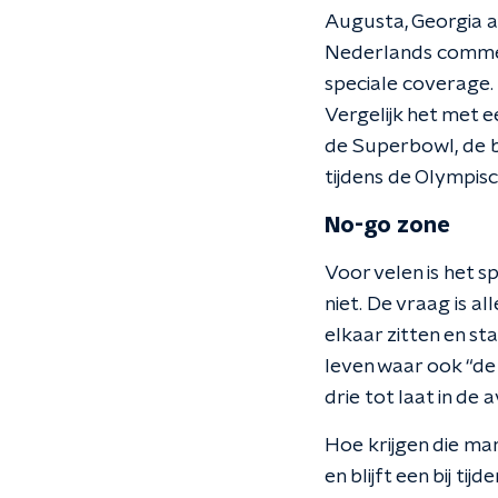
Augusta, Georgia a
Nederlands comment
speciale coverage.
Vergelijk het met e
de Superbowl, de b
tijdens de Olympis
No-go zone
Voor velen is het s
niet. De vraag is all
elkaar zitten en s
leven waar ook “de
drie tot laat in de
Hoe krijgen die man
en blijft een bij t