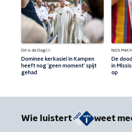
Dit is de Dag
NOS Met h
EO
Dominee kerkasiel in Kampen
De dood
heeft nog 'geen moment' spijt
in Missi
gehad
op
Wie luistert
weet me