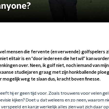
anyone?
 mensen die fervente (en verwende) golfspelers zij
iet elitair is en “door iedereen die het wil” kan word
enkingen over. Neen, ik golf niet, noch iemand van mijn 
ikaanse studiejaren graag met zijn honkballende ploe
r mogelijk weg te slaan dus, kracht boven finesse.
eeft hij er geen tijd voor. Zoals trouwens voor velen gel
levisie kijken? Doet u dat weleens en zo neen, waarom n
verspeeld en kan je werkelijk alles zien wat zich daar op