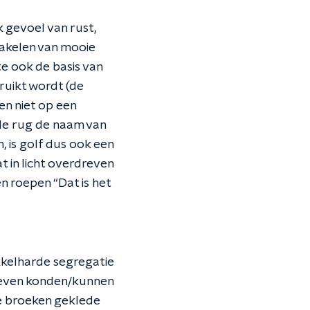
k gevoel van rust,
hakelen van mooie
e ook de basis van
ruikt wordt (de
en niet op een
de rug de naam van
, is golf dus ook een
 in licht overdreven
n roepen “Dat is het
ikkelharde segregatie
leven konden/kunnen
rte broeken geklede