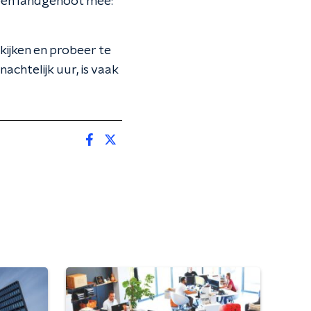
geen landgenoot mee:
 kijken en probeer te
chtelijk uur, is vaak