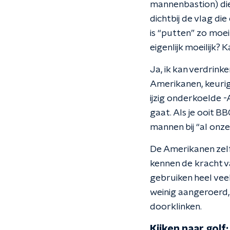
mannenbastion) die
dichtbij de vlag di
is “putten” zo moe
eigenlijk moeilijk?
Ja, ik kan verdrink
Amerikanen, keurig 
ijzig onderkoelde -
gaat. Als je ooit B
mannen bij “al onze
De Amerikanen zelf, 
kennen de kracht v
gebruiken heel veel
weinig aangeroerd, 
doorklinken.
Kijken naar golf