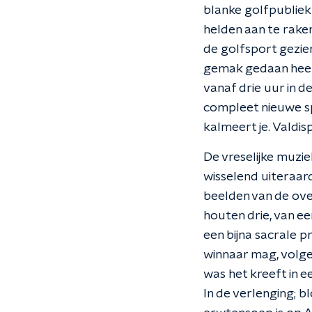
blanke golfpubliek
helden aan te raken
de golfsport gezie
gemak gedaan heeft
vanaf drie uur in d
compleet nieuwe sp
kalmeert je. Valdis
De vreselijke muzi
wisselend uiteraard
beelden van de ov
houten drie, van een
een bijna sacrale 
winnaar mag, volge
was het kreeft in ee
In de verlenging; b