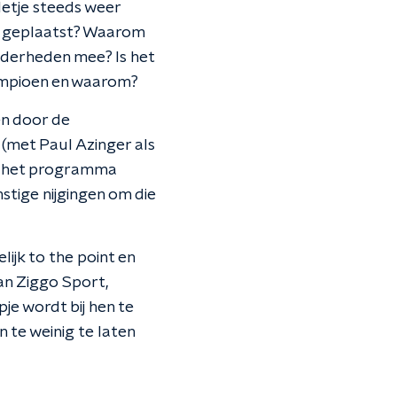
letje steeds weer
s geplaatst?
Waarom
nderheden mee? Is het
 kampioen en waarom?
en door de
 (met Paul Azinger als
 in het programma
stige nijgingen om die
lijk to the point en
an Ziggo Sport,
je wordt bij hen te
n te weinig te laten