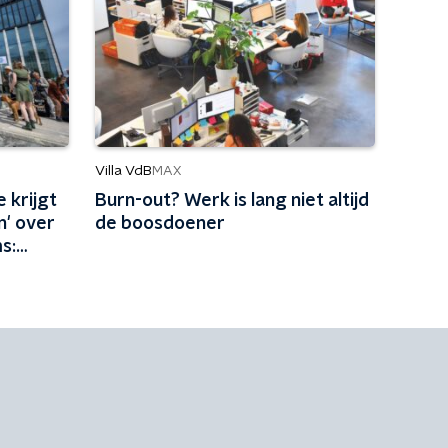
Villa VdB
MAX
 krijgt
Burn-out? Werk is lang niet altijd
n' over
de boosdoener
s:
ar met