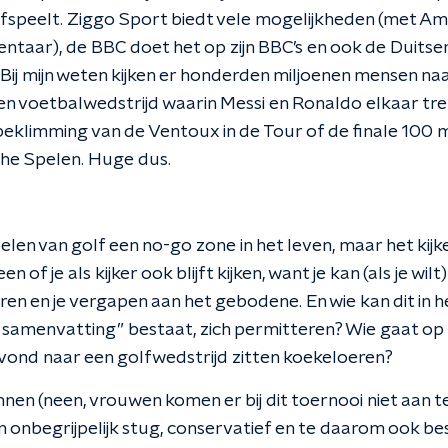
fspeelt. Ziggo Sport biedt vele mogelijkheden (met Am
aar), de BBC doet het op zijn BBC’s en ook de Duitse
 Bij mijn weten kijken er honderden miljoenen mensen na
en voetbalwedstrijd waarin Messi en Ronaldo elkaar tref
eklimming van de Ventoux in de Tour of de finale 100
che Spelen. Huge dus.
pelen van golf een no-go zone in het leven, maar het kijk
een of je als kijker ook blijft kijken, want je kan (als je wi
taren en je vergapen aan het gebodene.
En wie kan dit in 
 samenvatting” bestaat, zich permitteren? Wie gaat o
 avond naar een golfwedstrijd zitten koekeloeren?
nen (neen, vrouwen komen er bij dit toernooi niet aan t
ijden onbegrijpelijk stug, conservatief en te daarom ook 