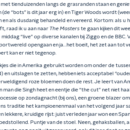
 met tienduizenden langs de grasranden staan en genie
 (de “bots” is dit jaar erg in) en Tiger Woods wordt (wee
n en als dusdanig behandeld en vereerd.
Kortom: als u 
, raad ik u aan naar
The Masters
te gaan kijken dit we
e middag “live” op diverse kanalen bij Ziggo en de BBC.
V
ortwereld opengaan en ja…het boeit, het zet aan tot v
pert kan er niet tegenop.
ekjes die in Amerika gebruikt worden om onder de tuss
) en uitslagen te zetten, hebben iets acceptabel “ouder
erweldigend roze bloemen doen de rest.
Je leert van A
 man die Singh heet en eentje die “the cut” net niet haalt
processie op zondagnacht (bij ons), een groene blazer o
ns traditie het kampioenenmaal van het volgend jaar 
n lekkere, kruidige rijst: juist verleden jaar won een Span
loedstollend. Puntje van de stoel.
Neen, gehaksballen, a