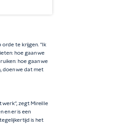
orde te krijgen. "Ik
ieten: hoe gaan we
bruiken: hoe gaan we
n, doen we dat met
 werk", zegt Mireille
 en er is een
elijkertijd is het