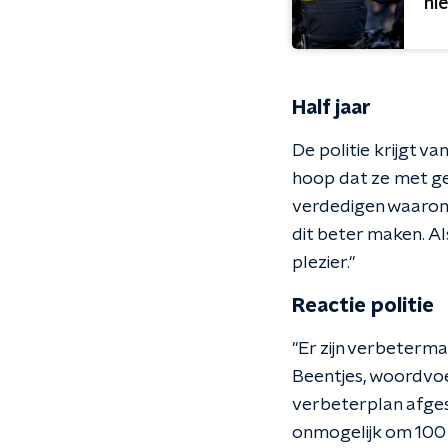
ni
Half jaar
De politie krijgt v
hoop dat ze met ge
verdedigen waarom 
dit beter maken. A
plezier."
Reactie politie
"Er zijn verbeterma
Beentjes, woordvoer
verbeterplan afges
onmogelijk om 100 