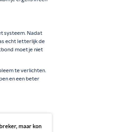
et systeem. Nadat
s echt letterlijk de
akbond moet je niet
bleem te verlichten.
ijpen en een beter
breker, maar kon