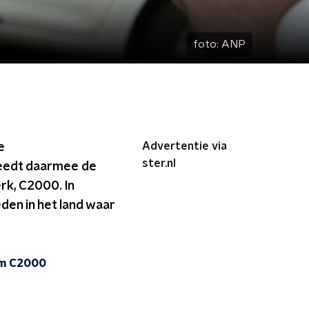
foto:
ANP
Advertentie via
e
ster.nl
reedt daarmee de
rk, C2000. In
den in het land waar
em C2000