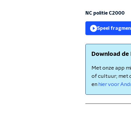
NC politie C2000
Speel fragmen
Download de 
Met onze app mis
of cultuur; met 
en
hier voor And