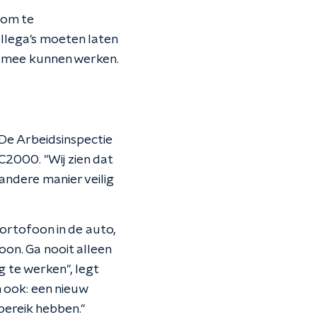
 om te
ollega's moeten laten
k mee kunnen werken.
 De Arbeidsinspectie
C2000. "Wij zien dat
andere manier veilig
ortofoon in de auto,
oon. Ga nooit alleen
g te werken", legt
n ook: een nieuw
bereik hebben."