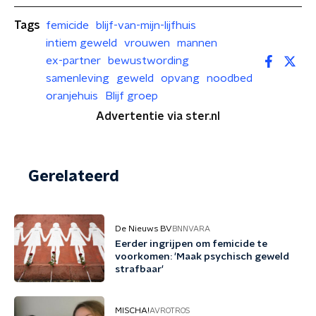
Tags
femicide
blijf-van-mijn-lijfhuis
intiem geweld
vrouwen
mannen
ex-partner
bewustwording
samenleving
geweld
opvang
noodbed
oranjehuis
Blijf groep
Advertentie via ster.nl
Gerelateerd
De Nieuws BV
BNNVARA
Eerder ingrijpen om femicide te
voorkomen: 'Maak psychisch geweld
strafbaar '
MISCHA!
AVROTROS