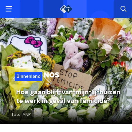
Binnenland
Hoe gaan blijf-van-mijn-lijfhuizen
te werk in geval van femicide?
foto:
ANP