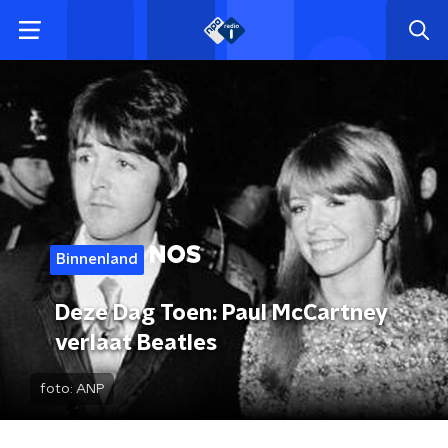
Binnenland
Deze Dag Toen: Paul McCartney
verlaat Beatles
foto:
ANP