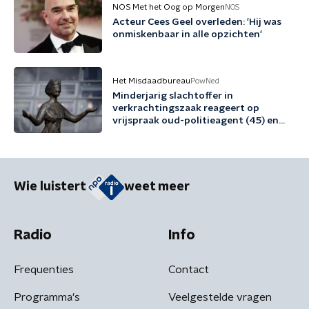
NOS Met het Oog op Morgen
NOS
Acteur Cees Geel overleden: 'Hij was
onmiskenbaar in alle opzichten'
Het Misdaadbureau
PowNed
Minderjarig slachtoffer in
verkrachtingszaak reageert op
vrijspraak oud-politieagent (45) en
vriend (48)
Wie luistert
weet meer
Radio
Info
Frequenties
Contact
Programma's
Veelgestelde vragen