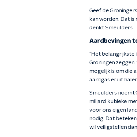
Geef de Groningers
kan worden. Dat is
denkt Smeulders.
Aardbevingen te
"Het belangrijkste 
Groningen zeggen: w
mogelijk is om die
aardgas eruit halen 
Smeulders noemt Gr
miljard kubieke met
voor ons eigen lan
nodig. Dat betekent 
wil veiligstellen da