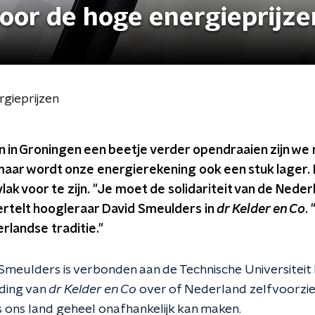
 voor de hoge energieprijze
rgieprijzen
 in Groningen een beetje verder opendraaien zijn we n
maar wordt onze energierekening ook een stuk lager. En
lak voor te zijn. "Je moet de solidariteit van de Neder
ertelt hoogleraar David Smeulders in
dr Kelder en Co
.
erlandse traditie."
meulders is verbonden aan de Technische Universiteit 
nding van
dr Kelder en Co
over of Nederland zelfvoorzien
s ons land geheel onafhankelijk kan maken.