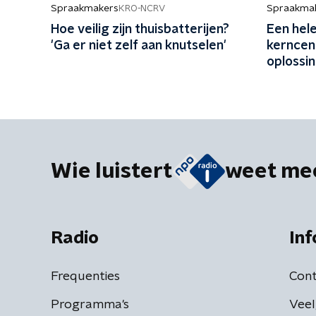
Spraakmakers
Spraakma
KRO-NCRV
Hoe veilig zijn thuisbatterijen?
Een hele
'Ga er niet zelf aan knutselen'
kerncen
oplossi
energie
geld voo
Wie luistert
weet me
Radio
Inf
Frequenties
Cont
Programma's
Veel