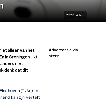
n
foto:
ANP
Advertentie via
iet alleen van het
ster.nl
 in Groningen lijkt
landers niet
 "Ik denk dat dit
Eindhoven (TU/e). In
end kan zijn, vertelt