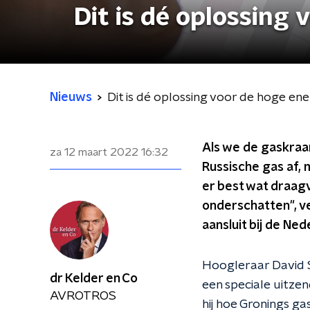
Dit is dé oplossing
Nieuws
Dit is dé oplossing voor de hoge ene
Als we de gaskraan
za 12 maart 2022
16:32
Russische gas af, 
er best wat draagv
onderschatten", v
aansluit bij de Ned
Hoogleraar David S
dr Kelder en Co
een speciale uitze
AVROTROS
hij hoe Gronings ga