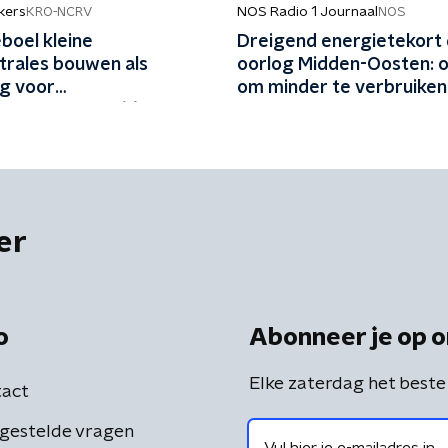
kers
NOS Radio 1 Journaal
KRO-NCRV
NOS
boel kleine
Dreigend energietekort
trales bouwen als
oorlog Midden-Oosten: 
ng voor
om minder te verbruiken
problemen? 'Héél veel
r nodig'
er
o
Abonneer je op o
Elke zaterdag het beste
act
gestelde vragen