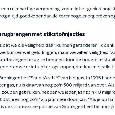
 een ruimhartige vergoeding, zodat in het gebied nog
 nog altijd goedkoper dan de torenhoge energierekeni
rugbrengen met stikstofinjecties
is dat we die veiligheid daar kunnen garanderen. Ik den
e kunnen wel geld krijgen, maar we willen veiligheid. 
 aardbevingen terug te brengen door de bodem te stabil
moeten we er iets in terugstoppen, dat kan met stikstofin
oningen het "Saudi-Arabië" van het gas. In 1995 hadd
er gas, nu is daarvan nog zo’n 500 miljard van over. Al
d zouden gebruiken, hebben we ieder jaar zo’n 40 milja
dat je er nog zo’n 12,5 jaar mee door kan. "Als je op lan
n is de strategische positie van Groningen heel belangrijk.