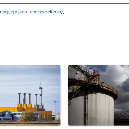
nergieprijzen
energierekening