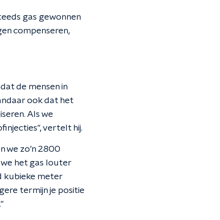
 steeds gas gewonnen
ngen compenseren,
k dat de mensen in
Vandaar ook dat het
iseren. Als we
jecties", vertelt hij.
en we zo’n 2800
s we het gas louter
rd kubieke meter
gere termijn je positie
"