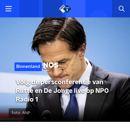
Binnenland
Volg de persconferentie van
Rutte en De Jonge live op NPO
Radio 1
foto:
ANP