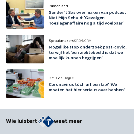
Binnenland
Sander 't Sas over maken van podcast
Niet Mijn Schuld: 'Gevolgen
Toeslagenaffaire nog altijd voelbaar'
Spraakmakers
KRO-NCRV
Mogelijke stop onderzoek post-covid,
terwijl het 'een ziektebeeld is dat we
moeilijk kunnen begrijpen'
Dit is de Dag
EO
Coronavirus tóch uit een lab? 'We
moeten het hier serieus over hebben'
Wie luistert
weet meer