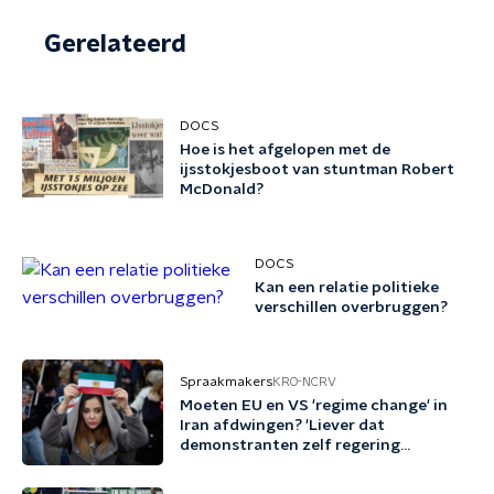
Gerelateerd
DOCS
Hoe is het afgelopen met de
ijsstokjesboot van stuntman Robert
McDonald?
DOCS
Kan een relatie politieke
verschillen overbruggen?
Spraakmakers
KRO-NCRV
Moeten EU en VS 'regime change' in
Iran afdwingen? 'Liever dat
demonstranten zelf regering
omwerpen'