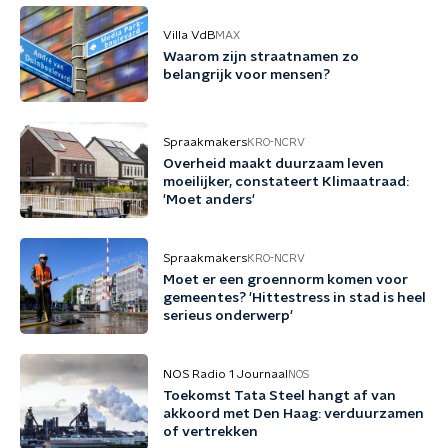
Villa VdB
MAX
Waarom zijn straatnamen zo
belangrijk voor mensen?
Spraakmakers
KRO-NCRV
Overheid maakt duurzaam leven
moeilijker, constateert Klimaatraad:
'Moet anders'
Spraakmakers
KRO-NCRV
Moet er een groennorm komen voor
gemeentes? 'Hittestress in stad is heel
serieus onderwerp'
NOS Radio 1 Journaal
NOS
Toekomst Tata Steel hangt af van
akkoord met Den Haag: verduurzamen
of vertrekken