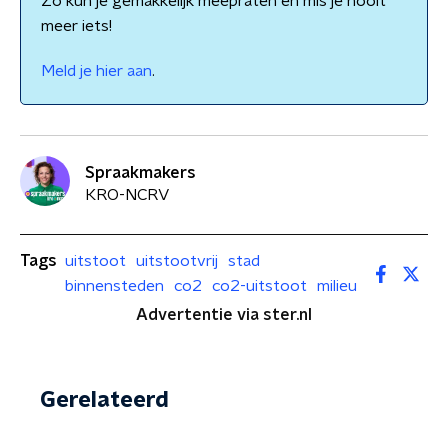
Zo kun je gemakkelijk meepraten en mis je nooit
meer iets!
Meld je hier aan
.
Spraakmakers
KRO-NCRV
Tags
uitstoot
uitstootvrij
stad
binnensteden
co2
co2-uitstoot
milieu
Advertentie via ster.nl
Gerelateerd