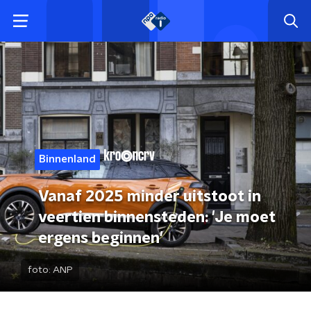
Binnenland
Vanaf 2025 minder uitstoot in
veertien binnensteden: 'Je moet
ergens beginnen'
foto:
ANP