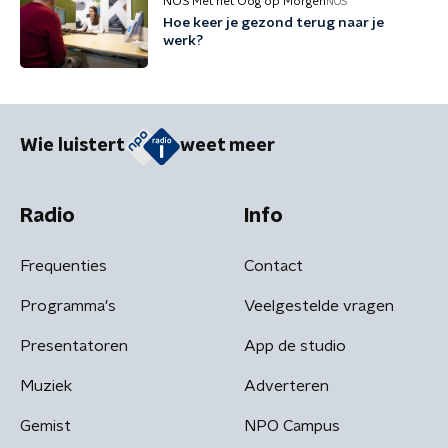
NOS Met het Oog op Morgen
NOS
Hoe keer je gezond terug naar je
werk?
Wie luistert
weet meer
Radio
Info
Frequenties
Contact
Programma's
Veelgestelde vragen
Presentatoren
App de studio
Muziek
Adverteren
Gemist
NPO Campus