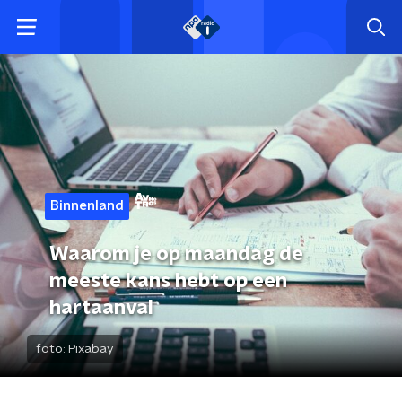
Binnenland
Waarom je op maandag de
meeste kans hebt op een
hartaanval
foto:
Pixabay