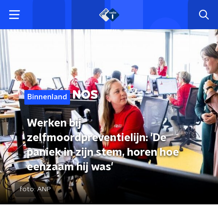
Binnenland
Werken bij
zelfmoordpreventielijn: 'De
paniek in zijn stem, horen hoe
eenzaam hij was'
foto:
ANP