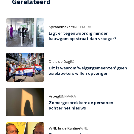
Gerelateerd
Spraakmakers
KRO-NCRV
Ligt er tegenwoordig minder
kauwgom op straat dan vroeger?
Dit is de Dag
EO
Dit is waarom 'weigergemeenten' geen
asielzoekers willen opvangen
Vroeg!
BNNVARA
Zomergesprekken: de personen
achter het nieuws
WNL In de Kantine
WNL