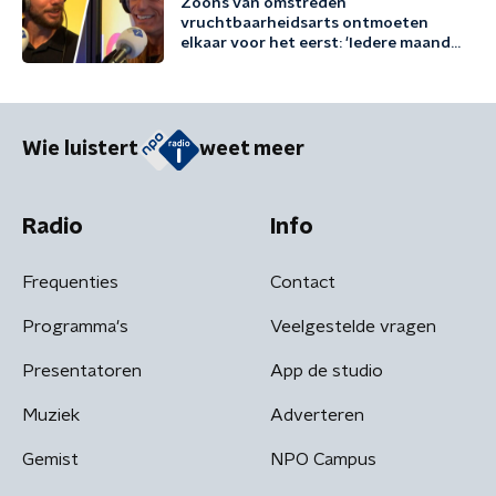
Zoons van omstreden
vruchtbaarheidsarts ontmoeten
elkaar voor het eerst: 'Iedere maand
familie erbij'
Wie luistert
weet meer
Radio
Info
Frequenties
Contact
Programma's
Veelgestelde vragen
Presentatoren
App de studio
Muziek
Adverteren
Gemist
NPO Campus