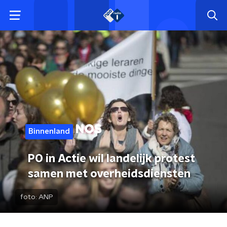
Binnenland
PO in Actie wil landelijk protest
samen met overheidsdiensten
foto:
ANP