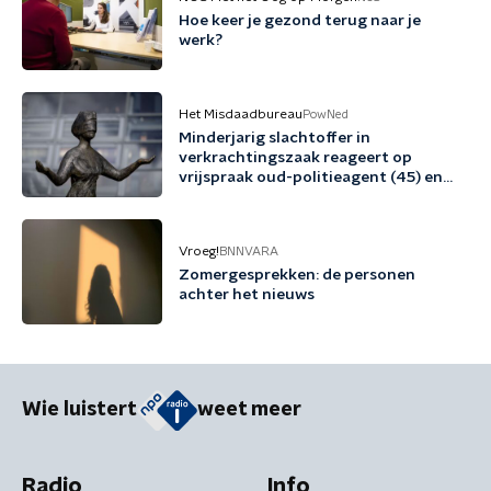
Hoe keer je gezond terug naar je
werk?
Het Misdaadbureau
PowNed
Minderjarig slachtoffer in
verkrachtingszaak reageert op
vrijspraak oud-politieagent (45) en
vriend (48)
Vroeg!
BNNVARA
Zomergesprekken: de personen
achter het nieuws
Wie luistert
weet meer
Radio
Info