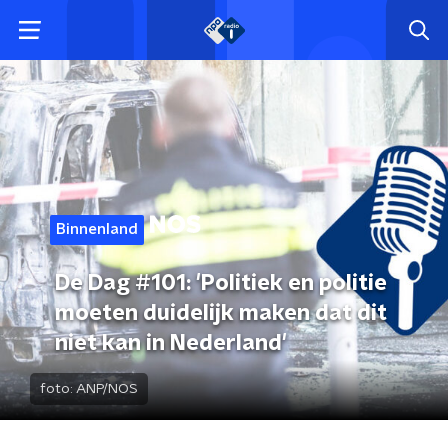
Binnenland
De Dag #101: 'Politiek en politie
moeten duidelijk maken dat dit
niet kan in Nederland'
foto:
ANP/NOS