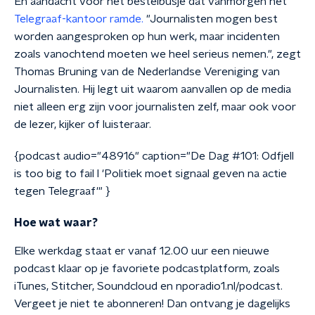
En aandacht voor het bestelbusje dat vanmorgen het
Telegraaf-kantoor ramde.
"Journalisten mogen best
worden aangesproken op hun werk, maar incidenten
zoals vanochtend moeten we heel serieus nemen.", zegt
Thomas Bruning van de Nederlandse Vereniging van
Journalisten. Hij legt uit waarom aanvallen op de media
niet alleen erg zijn voor journalisten zelf, maar ook voor
de lezer, kijker of luisteraar.
{podcast audio="48916" caption="De Dag #101: Odfjell
is too big to fail l 'Politiek moet signaal geven na actie
tegen Telegraaf'" }
Hoe wat waar?
Elke werkdag staat er vanaf 12.00 uur een nieuwe
podcast klaar op je favoriete podcastplatform, zoals
iTunes, Stitcher, Soundcloud en nporadio1.nl/podcast.
Vergeet je niet te abonneren! Dan ontvang je dagelijks