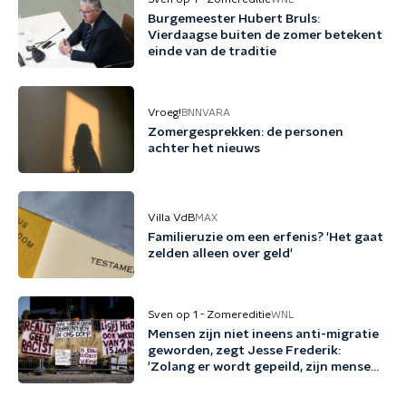
Burgemeester Hubert Bruls:
Vierdaagse buiten de zomer betekent
einde van de traditie
Vroeg!
BNNVARA
Zomergesprekken: de personen
achter het nieuws
Villa VdB
MAX
Familieruzie om een erfenis? 'Het gaat
zelden alleen over geld'
Sven op 1 - Zomereditie
WNL
Mensen zijn niet ineens anti-migratie
geworden, zegt Jesse Frederik:
'Zolang er wordt gepeild, zijn mensen
tegen migratie'