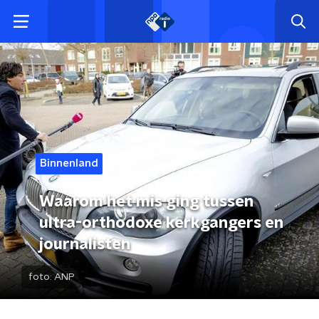
Binnenland
Waarom het mis ging tussen
ultra-orthodoxe kerkgangers en
journalisten
foto:
ANP