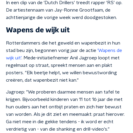
In een clip van de 'Dutch Drillers' treedt rapper 'RS' op.
De artiestennaam van Jay-Ronne Grootfaam, de
achttienjarige die vorige week werd doodgestoken.
Wapens de wijk uit
Rotterdammers die het geweld en wapenbezit in hun
stad beu zijn, begonnen vorig jaar de actie
'Wapens de
wijk uit'
. Mede-initiatiefnemer Anil Jagroep loopt met
regelmaat op straat, spreekt mensen aan en plakt
posters. "Elk beetje helpt, we willen bewustwording
creëren, dat wapenbezit niet kan."
Jagroep: "We proberen daarmee mensen aan tafel te
krijgen. Bijvoorbeeld kinderen van 11 tot 16 jaar die met
hun ouders aan het ontbijt praten en zich hier bewust
van worden. Als je dit ziet en meemaakt: praat hierover.
Ga niet mee in die gekke tendens - ik word er echt
verdrietig van - van die shanking en drill-video's."