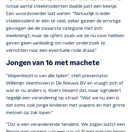
totaal aantal steekincidenten daalde juist een beetje.
Een woordvoerder laat weten: "Natuurlijk is ieder
steekincident er één te veel, zeker gezien de ernstige
gevolgen die de zwaarste categorie met zich
meebrengt, maar de cijfers zoals we ze nu voor hebben
geven geen aanleiding om nader onderzoek te
verrichten naar een eventuele rode draad."
Jongen van 16 met machete
"Wapenbezit is van alle tijden", stelt presentator
Willemijn Veenhoven in
De Nieuws BV
en vraagt zich af
wat er nu anders is. Koers beaamt dat, maar signaleert
tegelijk een verandering op straat: "Wat we nu zien is
dat soms ook jonge kinderen met wapens en met grote
messen op zak lopen."
"Dat is een veranderende tendens. We zagen laatst een
filmpje met jongens van een jaar of 11 met messen liepen