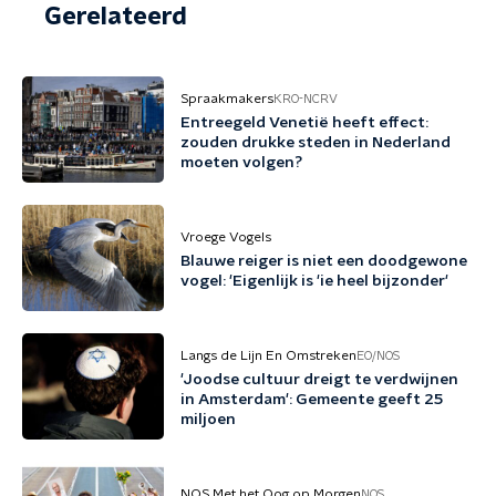
Gerelateerd
Spraakmakers
KRO-NCRV
Entreegeld Venetië heeft effect:
zouden drukke steden in Nederland
moeten volgen?
Vroege Vogels
Blauwe reiger is niet een doodgewone
vogel: 'Eigenlijk is 'ie heel bijzonder'
Langs de Lijn En Omstreken
EO/NOS
'Joodse cultuur dreigt te verdwijnen
in Amsterdam': Gemeente geeft 25
miljoen
NOS Met het Oog op Morgen
NOS