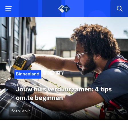
Binnenland
Jouw huis verduurzamen: 4 tips
om te beginnen
foto:
ANP