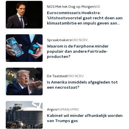
NOS Met het Oog op Morgen
NOS
Eurocommissaris Hoekstra:
'Uitstootvoorstel gaat recht doen aan
klimaatambitie en impuls geven aan
bedrijfsleven'
Spraakmakers
KRO-NCRV
Waarom is de Fairphone minder
populair dan andere Fairtrade-
producten?
De Taalstaat
KRO-NCRV
Is Amerika inmiddels afgegleden tot
een necrostaat?
Argos
HUMAN/VPRO
Kabinet wil minder afhankelijk worden
van Trumps gas