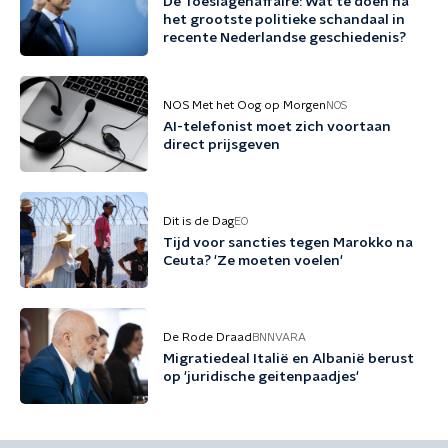
De Toeslagenaffaire: Wat te doen na
het grootste politieke schandaal in
recente Nederlandse geschiedenis?
NOS Met het Oog op Morgen
NOS
AI-telefonist moet zich voortaan
direct prijsgeven
Dit is de Dag
EO
Tijd voor sancties tegen Marokko na
Ceuta? 'Ze moeten voelen'
De Rode Draad
BNNVARA
Migratiedeal Italië en Albanië berust
op 'juridische geitenpaadjes'