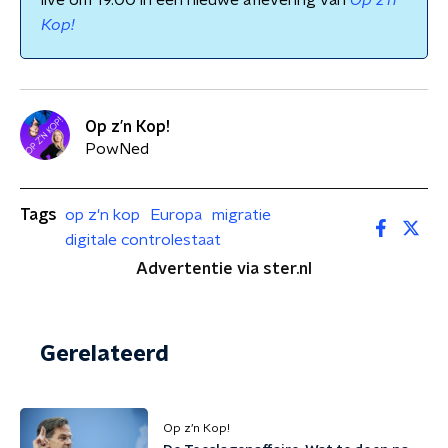
live om 19.00 in een nieuwe aflevering van
Op z'n
Kop!
Op z’n Kop!
PowNed
Tags
op z'n kop
Europa
migratie
digitale controlestaat
Advertentie via ster.nl
Gerelateerd
Op z’n Kop!