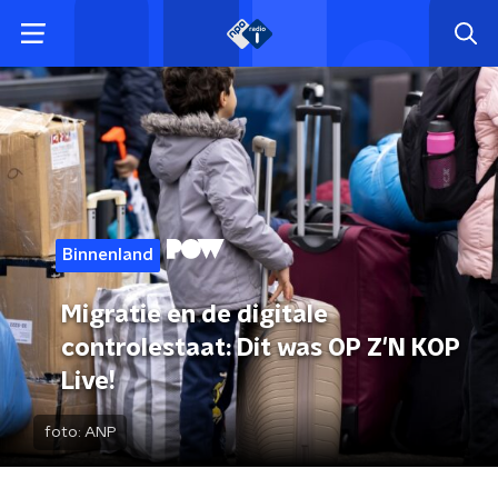
Binnenland
Migratie en de digitale
controlestaat: Dit was OP Z'N KOP
Live!
foto:
ANP