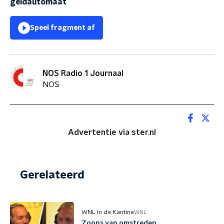
geldautomaat
Speel fragment af
NOS Radio 1 Journaal
NOS
Advertentie via ster.nl
Gerelateerd
WNL In de Kantine
WNL
Zoons van omstreden