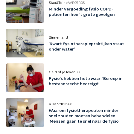
Stax&Toine
AVROTROS
Minder vergoeding fysio COPD-
patiënten heeft grote gevolgen
Binnenland
'Kwart fysiotherapiepraktijken staat
onder water'
Geld of je leven
EO
Fysio's hebben het zwaar: 'Beroep in
bestaansrecht bedreigd'
Villa VdB
MAX
Waarom fysiotherapeuten minder
snel zouden moeten behandelen:
'Mensen gaan te snel naar de fysio'