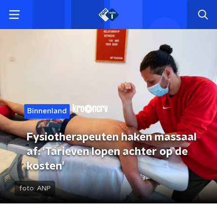
Binnenland
Fysiotherapeuten haken massaal
af: 'Tarieven lopen achter op de
kosten'
foto:
ANP