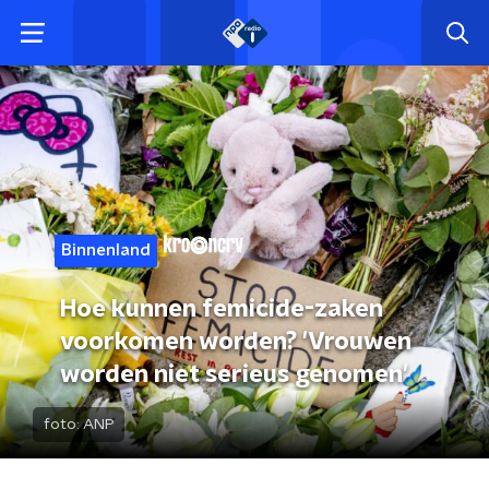
Binnenland
Hoe kunnen femicide-zaken
voorkomen worden? 'Vrouwen
worden niet serieus genomen'
foto:
ANP