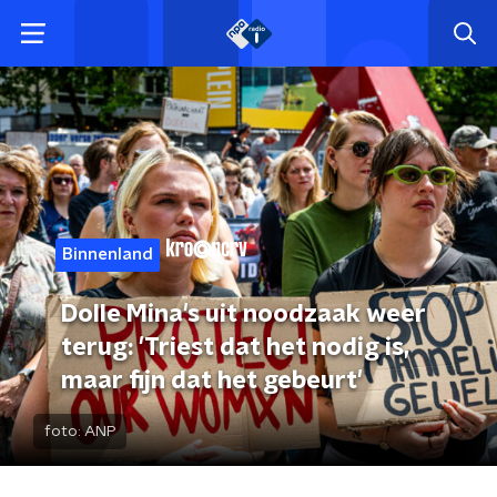
Binnenland
Dolle Mina's uit noodzaak weer
terug: 'Triest dat het nodig is,
maar fijn dat het gebeurt'
foto:
ANP