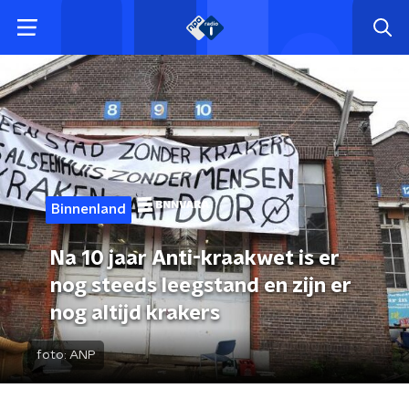
Binnenland
Na 10 jaar Anti-kraakwet is er
nog steeds leegstand en zijn er
nog altijd krakers
foto:
ANP