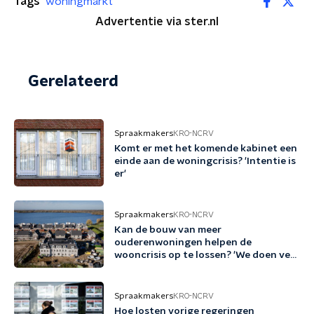
Tags
woningmarkt
Advertentie via ster.nl
Gerelateerd
Spraakmakers
KRO-NCRV
Komt er met het komende kabinet een
einde aan de woningcrisis? 'Intentie is
er'
Spraakmakers
KRO-NCRV
Kan de bouw van meer
ouderenwoningen helpen de
wooncrisis op te lossen? 'We doen veel
te weinig'
Spraakmakers
KRO-NCRV
Hoe losten vorige regeringen