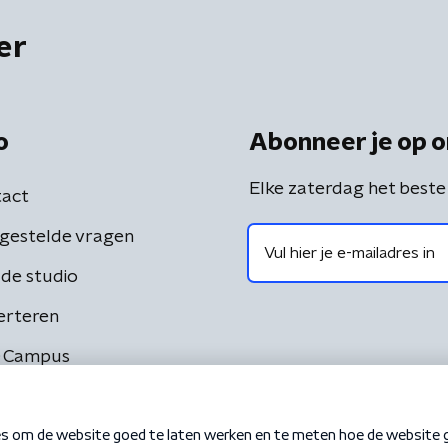
er
o
Abonneer je op o
Elke zaterdag het beste
act
gestelde vragen
de studio
erteren
 Campus