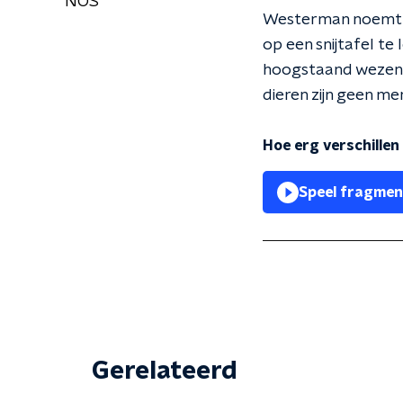
NOS
Westerman noemt he
op een snijtafel te 
hoogstaand wezen. 
dieren zijn geen men
Hoe erg verschille
Speel fragmen
Gerelateerd