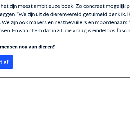
t zijn meest ambitieuze boek. Zo concreet mogelijk p
leggen. "We zijn uit de dierenwereld getuimeld denk ik. I
We zijn ook makers en nestbevuilers en moordenaars. W
sen. En waar hem dat in zit, die vraag is eindeloos fasci
n mensen nou van dieren?
t af