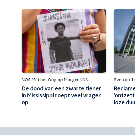
NOS Met het Oog op Morgen
Sven op 1 
NOS
De dood van een zwarte tiener
Reclame
in Mississippi roept veel vragen
'ontzett
op
loze du
'Vliegen
biobran