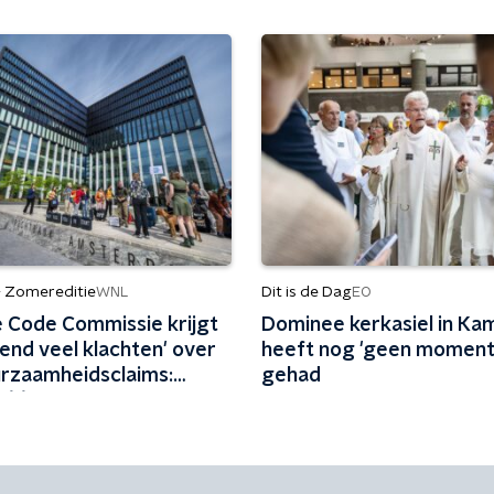
- Zomereditie
Dit is de Dag
WNL
EO
 Code Commissie krijgt
Dominee kerkasiel in Ka
end veel klachten' over
heeft nog 'geen moment'
urzaamheidsclaims:
gehad
 één keer per jaar met
dstof'