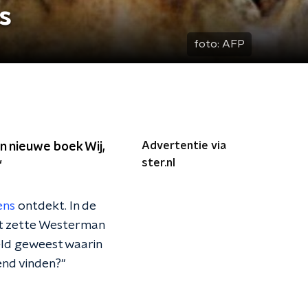
s
foto:
AFP
Advertentie via
n nieuwe boek Wij,
ster.nl
"
ens
ontdekt. In de
at zette Westerman
reld geweest waarin
end vinden?"