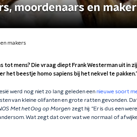
ers, moordenaars en maker
 en makers
tot mens? Die vraag diept Frank Westerman uit in zij
er het beestje homo sapiens bij het nekvel te pakken.
nesië werd nog niet zo lang geleden een
nieuwe soort m
sten van kleine olifanten en grote ratten gevonden. D
NOS Met het Oog op Morgen
zegt hij: "Er is dus een we
 andersom. Wat zegt dat over wat we normaal of afwijk