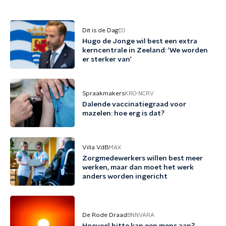
Dit is de Dag
EO
Hugo de Jonge wil best een extra
kerncentrale in Zeeland: 'We worden
er sterker van'
Spraakmakers
KRO-NCRV
Dalende vaccinatiegraad voor
mazelen: hoe erg is dat?
Villa VdB
MAX
Zorgmedewerkers willen best meer
werken, maar dan moet het werk
anders worden ingericht
De Rode Draad
BNNVARA