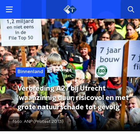
Binnenland
Verbreding A27 bij Utrecht
'waanzinnig duur, risicovol en met
grote natuurschade tot gevolg'
foto:
ANP (Protest 2013)