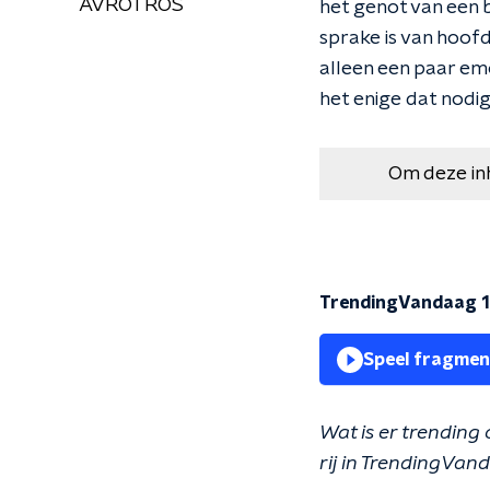
AVROTROS
het genot van een b
sprake is van hoofdp
alleen een paar emo
het enige dat nodig 
Om deze in
TrendingVandaag 1
Speel fragmen
Wat is er trending
rij in TrendingVand