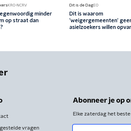
kers
Dit is de Dag
KRO-NCRV
EO
 tegenwoordig minder
Dit is waarom
 op straat dan
'weigergemeenten' gee
r?
asielzoekers willen opv
er
o
Abonneer je op o
Elke zaterdag het beste
act
gestelde vragen