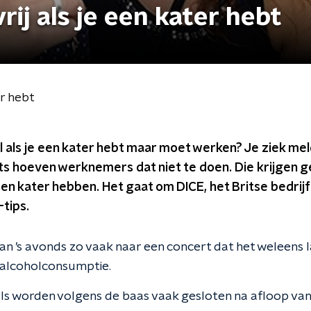
vrij als je een kater hebt
er hebt
l als je een kater hebt maar moet werken? Je ziek meld
s hoeven werknemers dat niet te doen. Die krijgen g
n kater hebben. Het gaat om DICE, het Britse bedrijf
-tips.
 ’s avonds zo vaak naar een concert dat het weleens l
 alcoholconsumptie.
ls worden volgens de baas vaak gesloten na afloop va