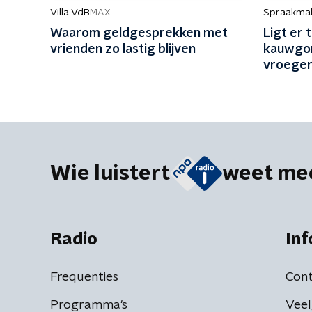
Villa VdB
Spraakma
MAX
Waarom geldgesprekken met
Ligt er
vrienden zo lastig blijven
kauwgom
vroege
Wie luistert
weet me
Radio
Inf
Frequenties
Cont
Programma's
Veel