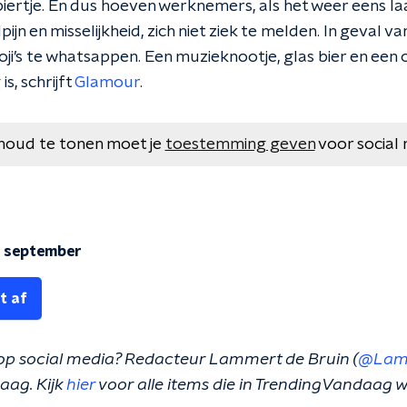
iertje. En dus hoeven werknemers, als het weer eens la
ijn en misselijkheid, zich niet ziek te melden. In geval 
ji’s te whatsappen. Een muzieknootje, glas bier en een
is, schrijft
Glamour
.
houd te tonen moet je
toestemming geven
voor social 
 september
t af
 op social media? Redacteur Lammert de Bruin (
@Lam
aag. Kijk
hier
voor alle items die in TrendingVandaag 