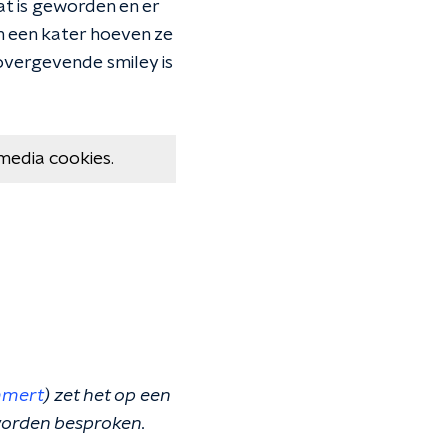
at is geworden en er
van een kater hoeven ze
 overgevende smiley is
media cookies.
mert
) zet het op een
worden besproken.