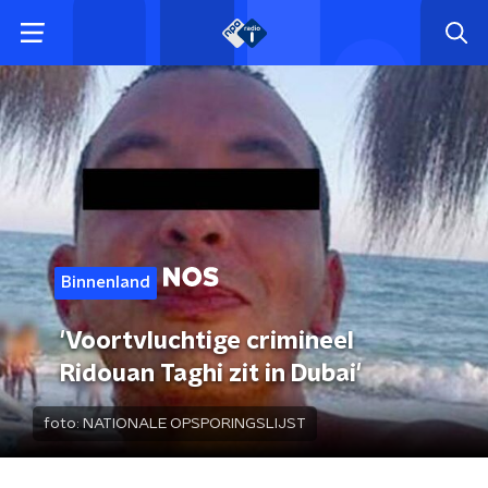
Binnenland
'Voortvluchtige crimineel
Ridouan Taghi zit in Dubai'
foto:
NATIONALE OPSPORINGSLIJST