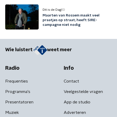
Dit is de Dag
EO
Maarten van Rossem maakt veel
praatjes op straat; heeft SIRE-
campagne niet nodig
Wie luistert
weet meer
Radio
Info
Frequenties
Contact
Programma's
Veelgestelde vragen
Presentatoren
App de studio
Muziek
Adverteren