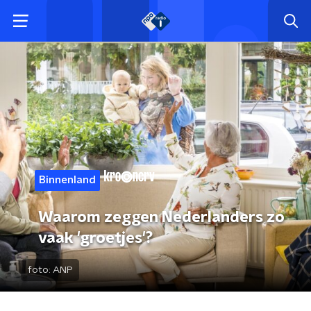
Binnenland
Waarom zeggen Nederlanders zo
vaak 'groetjes'?
foto:
ANP