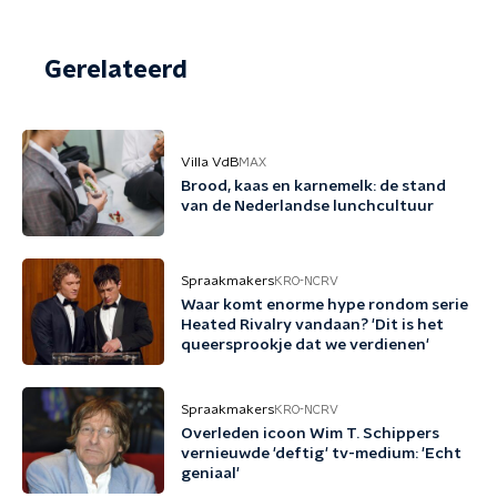
Gerelateerd
Villa VdB
MAX
Brood, kaas en karnemelk: de stand
van de Nederlandse lunchcultuur
Spraakmakers
KRO-NCRV
Waar komt enorme hype rondom serie
Heated Rivalry vandaan? 'Dit is het
queersprookje dat we verdienen'
Spraakmakers
KRO-NCRV
Overleden icoon Wim T. Schippers
vernieuwde 'deftig' tv-medium: 'Echt
geniaal'