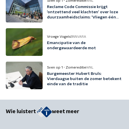
Sven op 1 - Zomereditie
WNL
Reclame Code Commissie krijgt
'ontzettend veel klachten' over loze
duurzaamheidsclaims: 'Vliegen één
keer per jaar met biobrandstof'
Vroege Vogels
BNNVARA
Emancipatie van de
ondergewaardeerde mot
Sven op 1 - Zomereditie
WNL
Burgemeester Hubert Bruls:
Vierdaagse buiten de zomer betekent
einde van de traditie
Wie luistert
weet meer