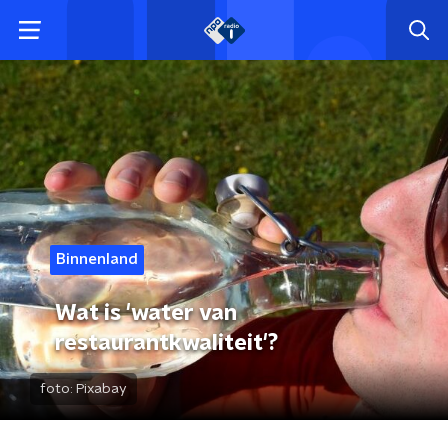
Binnenland
Wat is 'water van
restaurantkwaliteit'?
foto:
Pixabay