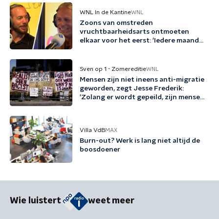
WNL In de Kantine
WNL
Zoons van omstreden
vruchtbaarheidsarts ontmoeten
elkaar voor het eerst: 'Iedere maand
familie erbij'
Sven op 1 - Zomereditie
WNL
Mensen zijn niet ineens anti-migratie
geworden, zegt Jesse Frederik:
'Zolang er wordt gepeild, zijn mensen
tegen migratie'
Villa VdB
MAX
Burn-out? Werk is lang niet altijd de
boosdoener
Wie luistert
weet meer