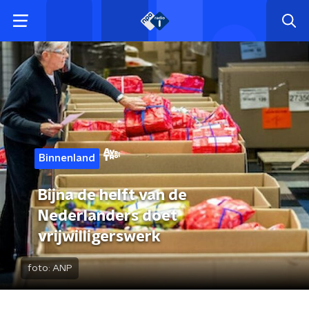
Binnenland
Bijna de helft van de
Nederlanders doet
vrijwilligerswerk
foto:
ANP