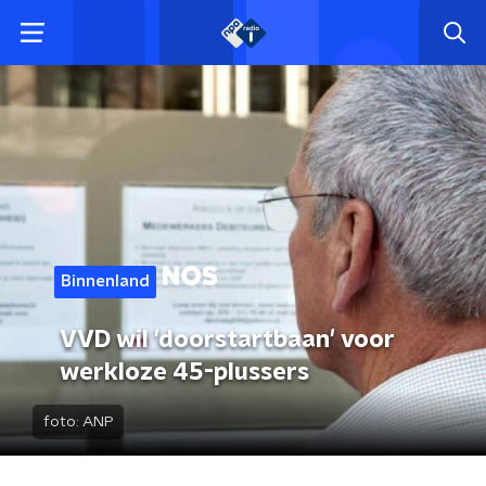
Binnenland
VVD wil 'doorstartbaan' voor
werkloze 45-plussers
foto:
ANP