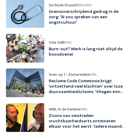
De Rode Draad
BNNVARA
Grensoverschrijdend gedrag in de
zorg: 'Ik zou spreken van een
angstcultuur'
Villa VdB
MAX
Burn-out? Werk is lang niet altijd de
boosdoener
Sven op 1 - Zomereditie
WNL
Reclame Code Commissie krijgt
'ontzettend veel klachten' over loze
duurzaamheidsclaims: 'Vliegen één
keer per jaar met biobrandstof'
WNL In de Kantine
WNL
Zoons van omstreden
vruchtbaarheidsarts ontmoeten
elkaar voor het eerst: 'Iedere maand
familie erbij'